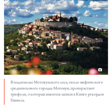
В подземелье Мотовунского леса, около мифического
средневекового городка Мотовун, произрастают
трюфели, о которых имеются записи в Книге рекордов
Гиннеса.