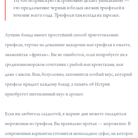
То, что
истрийскую гастрономию
делает уникальной —
это предложение черных и белых свежих трюфелей в
течение всего года. Трюфели там всегда на тарелке.
Лучшие блюда имеют простейший способ приготовления:
трюфели, тертые на домашние макароны или трюфели в омлете,
знаменитая «фритая». Вы не ошибетесь, если попробуете их в
средиземноморском сочетании с рыбой или креветками, или
даже с мясом. Вам, безусловно, запомнится особый вкус, который
трюфель придает каждому блюду, а память об Истрии
приобретет интенсивный вкус и аромат.
Если вы любитель сладостей, в жаркие дни можете охладиться
мороженым из трюфеля. Вы правильно прочли — мороженое. В
современных вариантах готовится шоколадное суфле, на которое