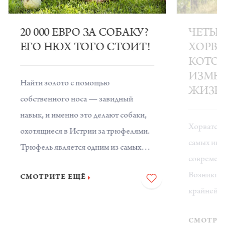
20 000 ЕВРО ЗА СОБАКУ?
ЧЕТЫР
ЕГО НЮХ ТОГО СТОИТ!
ХОРВА
КОТОР
ИЗМЕ
Найти золото с помощью
ЖИЗН
собственного носа — завидный
навык, и именно это делают собаки,
Хорватски
охотящиеся в Истрии за трюфелями.
самых инт
Трюфель является одним из самых
современн
дорогих продуктов в мире, и, чтобы
Возникшие
СМОТРИТЕ ЕЩЁ
иметь возможность насладиться
крайней м
многочисленными деликатесами из
развивали
трюфелей, вам нужна помощь одной
СМОТРИ
особеннос