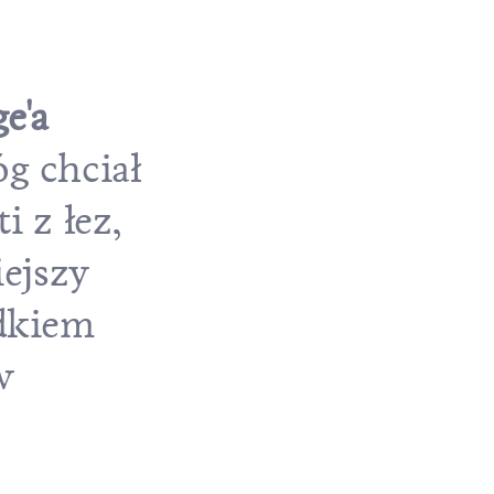
e'a
g chciał
 z łez,
ejszy
odkiem
w