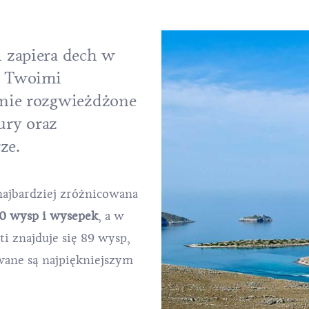
 zapiera dech w
y Twoimi
nie rozgwieżdżone
tury oraz
ze.
 najbardziej zróżnicowana
0 wysp i wysepek
, a w
ti
znajduje się 89 wysp,
ywane są najpiękniejszym