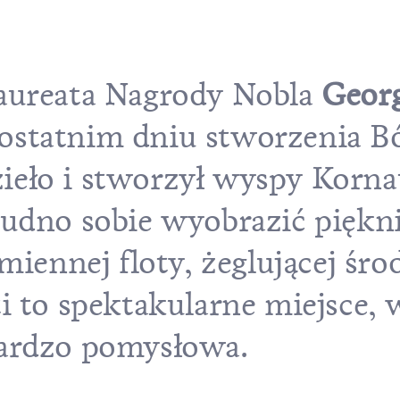
laureata Nagrody Nobla
Georg
ostatnim dniu stworzenia Bó
eło i stworzył wyspy Kornati
rudno sobie wyobrazić piękni
amiennej floty, żeglującej śr
i to spektakularne miejsce, 
bardzo pomysłowa.