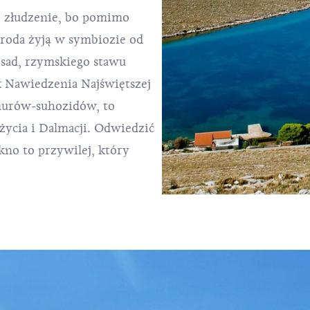
o złudzenie, bo pomimo
yroda żyją w symbiozie od
h osad, rzymskiego stawu
k Nawiedzenia Najświętszej
murów-suhozidów, to
ycia i Dalmacji. Odwiedzić
kno to przywilej, który