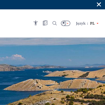
×
Język :
PL