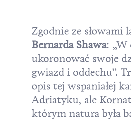
Zgodnie ze słowami 
Bernarda Shawa
: „W 
ukoronować swoje dzi
gwiazd i oddechu”. T
opis tej wspaniałej k
Adriatyku, ale Kornat
którym natura była 