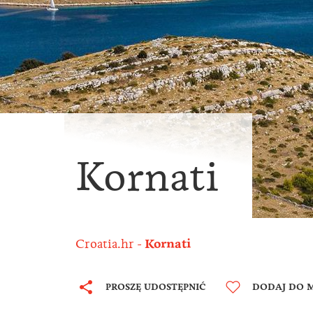
Kornati
Croatia.hr
Kornati
PROSZĘ UDOSTĘPNIĆ
DODAJ DO M