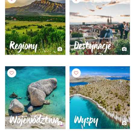
Regiony
Destynacje
Województwa
Wyspy