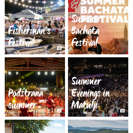
Summer
Fisherman’s
Bachata
Festival
Festival
Summer
Podstrana
Evenings in
summer
Matulji