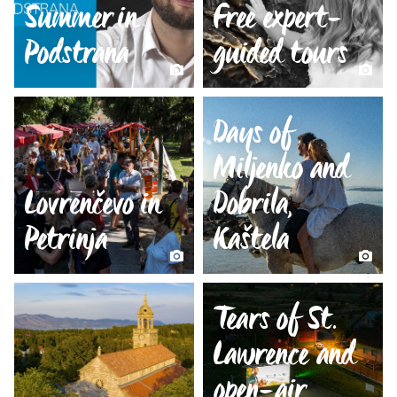
Summer in
Free expert-
Podstrana
guided tours
Days of
Miljenko and
Lovrenčevo in
Dobrila,
Petrinja
Kaštela
Tears of St.
Lawrence and
open-air