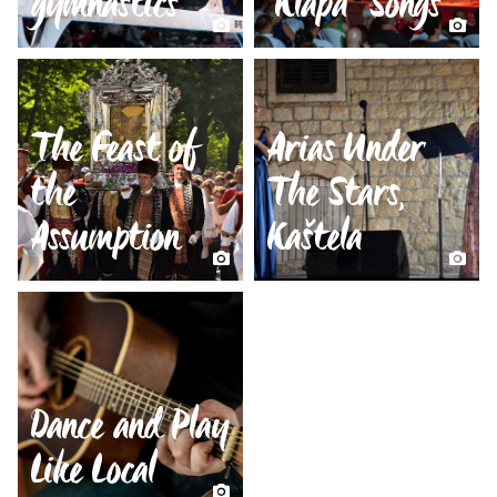
gymnastics
“Klapa” Songs
The Feast of
Arias Under
the
The Stars,
Assumption
Kaštela
Dance and Play
Like Local