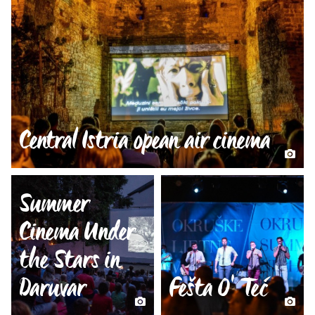
Central Istria opean air cinema
Summer
Cinema Under
the Stars in
Daruvar
Fešta O' Teć