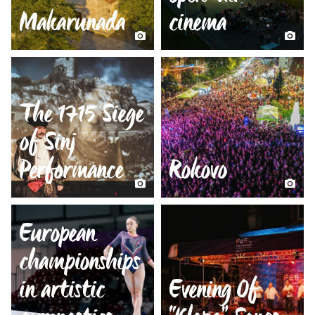
Makarunada
cinema
The 1715 Siege
of Sinj
Performance
Rokovo
European
championships
in artistic
Evening Of