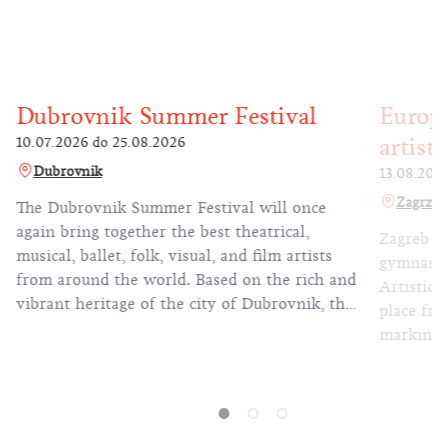
Dubrovnik Summer Festival
Europ
artist
10.07.2026
do
25.08.2026
Dubrovnik
13.08.202
Zagrzeb
The Dubrovnik Summer Festival will once
again bring together the best theatrical,
Zagreb w
musical, ballet, folk, visual, and film artists
gymnasti
from around the world. Based on the rich and
Artistic
vibrant heritage of the city of Dubrovnik, the
place fro
Festival, now in its 77th year, continues to be
marking t
a crossroads of Croatian and global spirit and
has been 
culture.
largest g
Croatia i
1987 Univ