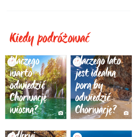
Kiedy podróżować
Dlaczego
Dlaczego lato
warto
jest idealną
odwiedzić
porą by
Chorwację
odwiedzić
wiosną?
Chorwację?
Odkryj