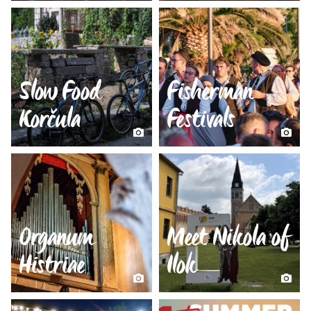
Slow Food
Fisherman
Korčula
Festivals
Organum
Meet Nikola of
Histriae
Ilok