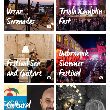
Vrsar
Triola Kamplin
Serenades
Fest
Dubrovnik
Festival Sea
Summer
and Guitars
Festival
Cultural