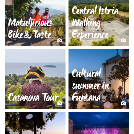
Central Istria
Matuljicious
Walking
Bike&Taste
Experience
Cultural
summer in
Casanova Tour
Funtana