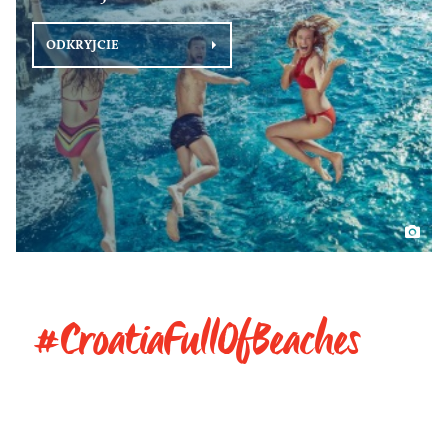
ODKRYJCIE
#CroatiaFullOfBeaches