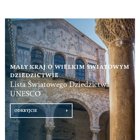
MAŁY KRAJ O WIELKIM ŚWIATOWYM
DZIEDZICTWIE
Lista Światowego Dziedzictwa
UNESCO
ODKRYJCIE