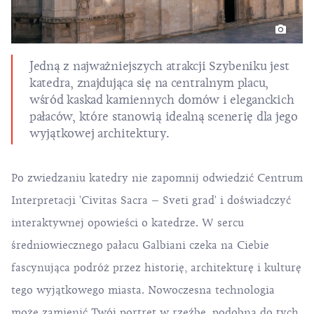
Jedną z najważniejszych atrakcji Szybeniku jest
katedra, znajdująca się na centralnym placu,
wśród kaskad kamiennych domów i eleganckich
pałaców, które stanowią idealną scenerię dla jego
wyjątkowej architektury.
Po zwiedzaniu katedry nie zapomnij odwiedzić Centrum
Interpretacji '
Civitas Sacra – Sveti grad
' i doświadczyć
interaktywnej opowieści o katedrze. W sercu
średniowiecznego pałacu Galbiani czeka na Ciebie
fascynująca podróż przez historię, architekturę i kulturę
tego wyjątkowego miasta. Nowoczesna technologia
może zamienić Twój portret w rzeźbę, podobną do tych