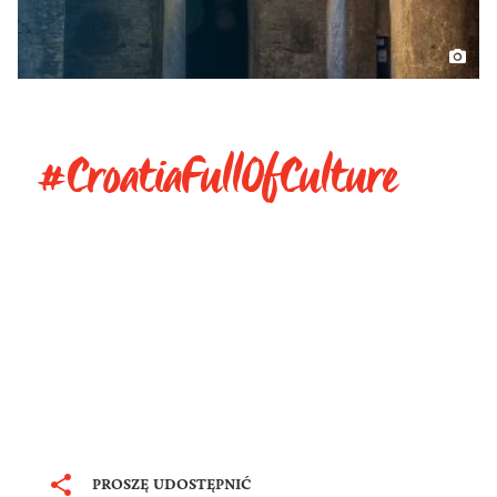
#CroatiaFullOfCulture
PROSZĘ UDOSTĘPNIĆ