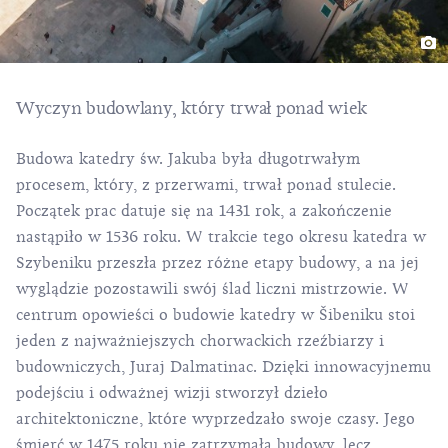
Wyczyn budowlany, który trwał ponad wiek
Budowa katedry św. Jakuba była długotrwałym
procesem, który, z przerwami, trwał ponad stulecie.
Początek prac datuje się na 1431 rok, a zakończenie
nastąpiło w 1536 roku. W trakcie tego okresu katedra w
Szybeniku przeszła przez różne etapy budowy, a na jej
wyglądzie pozostawili swój ślad liczni mistrzowie. W
centrum opowieści o budowie katedry w Šibeniku stoi
jeden z najważniejszych chorwackich rzeźbiarzy i
budowniczych, Juraj Dalmatinac. Dzięki innowacyjnemu
podejściu i odważnej wizji stworzył dzieło
architektoniczne, które wyprzedzało swoje czasy. Jego
śmierć w 1475 roku nie zatrzymała budowy, lecz