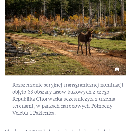
Rozszerzenie seryjnej transgranicznej nominacji
objęło 63 obszary lasów bukowych z czego
Republika Chorwacka uczestniczyła z trzema
terenami, w parkach narodowych Północny
Velebit i Paklenica.