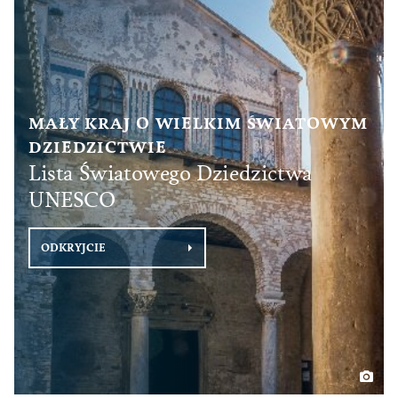
MAŁY KRAJ O WIELKIM ŚWIATOWYM
DZIEDZICTWIE
Lista Światowego Dziedzictwa
UNESCO
ODKRYJCIE