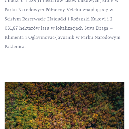
Chodzi o 1 289,11 hektarów lasów bukowych, które w
Parku Narodowym Północny Velebit znajdują się w
Ścisłym Rezerwacie Hajdučki i Rožanski Kukovi i 2
031,87 hektarów lasu w lokalizacjach Suva Draga –
Klimenta i Oglavinovac-Javornik w
Parku Narodowym
Paklenica
.