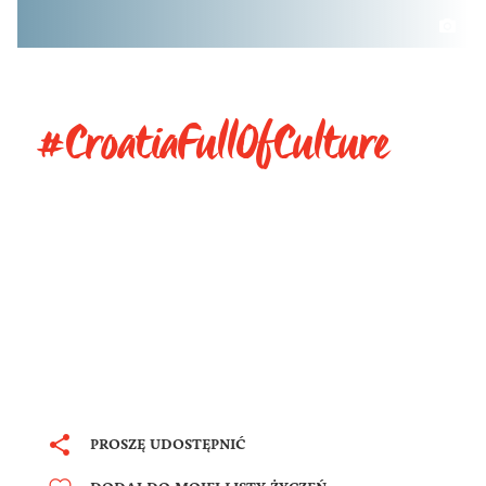
#CroatiaFullOfCulture
PROSZĘ UDOSTĘPNIĆ