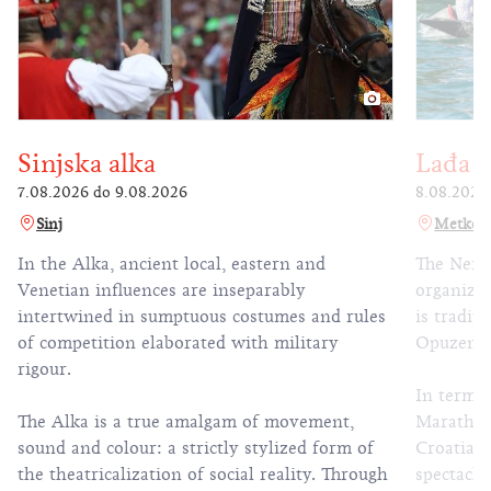
Sinjska alka
Lađa 
7.08.2026
do
9.08.2026
8.08.2026
Sinj
Metkovi
In the Alka, ancient local, eastern and
The Neret
Venetian influences are inseparably
organize
intertwined in sumptuous costumes and rules
is tradit
of competition elaborated with military
Opuzen-P
rigour.
In terms 
The Alka is a true amalgam of movement,
Marathon 
sound and colour: a strictly stylized form of
Croatia, 
the theatricalization of social reality. Through
spectacle