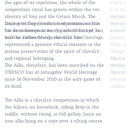
the ages of its repetition, the whole of the
every yea
competition ritual has grown within the very
It is als
identity of Sinj and the Cetina March. The
spectator
Certainly
lance-wielding chivalric competition, such as
During its three centuries of continuous life,
the banks
moment i
has been known in many parts of Europe, is
for its contemporaries, the inhabitants of Sinj
private b
around 40
here an authentic expression of local heritage.
and the Cetina March, the Alka has
packed bo
represented a genuine ethical measure in the
Ploče, al
jealous preservation of the spirit of chivalry
though th
and regional belonging.
route is t
The Lađa
The Alka, therefore, has been inscribed on the
the finis
outside 
UNESCO List of Intangible World Heritage
the entir
important
since 16 November 2010 as the only game of
beyond th
its kind.
combinati
that win
The Alka is a chivalric competition in which
experienc
the Alkars, on horseback, riding deep in the
saddle, without rising, at full gallop, lance an
iron alka hung on a rope over a tilting course.