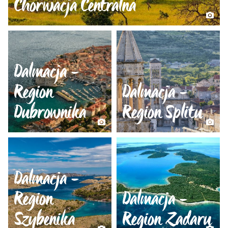
Chorwacja Centralna
Dalmacja -
Region
Dalmacja -
Dubrownika
Region Splitu
Dalmacja -
Region
Dalmacja -
Szybenika
Region Zadaru