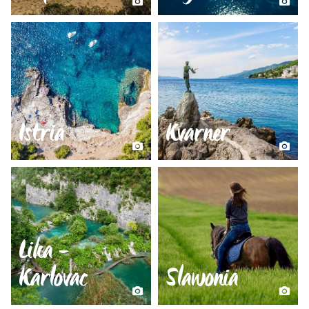
Istria
Kvarner
Lika -
Karlovac
Slawonia