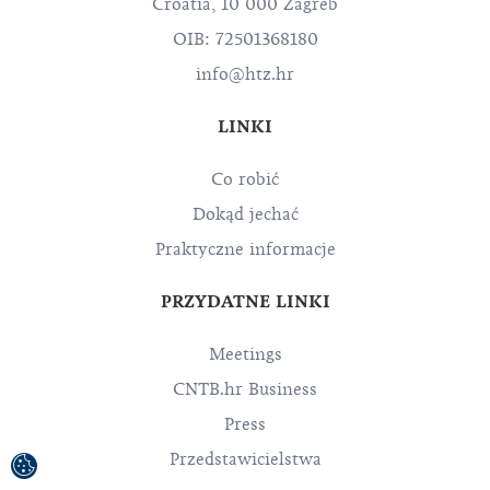
Croatia, 10 000 Zagreb
OIB: 72501368180
info@htz.hr
LINKI
Co robić
Dokąd jechać
Praktyczne informacje
PRZYDATNE LINKI
Meetings
CNTB.hr Business
Press
Przedstawicielstwa