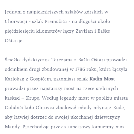
Jednym z najpiękniejszych szlaków górskich w
Chorwacji -
szlak Premužića
- na długości około
pięćdziesięciu kilometrów łączy Zavižan i Baške
Oštarije.
Ścieżka dydaktyczna Terezjana z Baški Oštari prowadzi
odcinkiem drogi zbudowanej w 1786 roku, która łączyła
Karlobag z Gospićem, natomiast szlak
Kudin Most
prowadzi przez najstarszy most na rzece srebrnych
kaskad – Krupę. Według legendy most w pobliżu miasta
Golubići koło Obrovca zbudował młody młynarz Kude,
aby łatwiej dotrzeć do swojej ukochanej dziewczyny
Mandy. Przechodząc przez stumetrowy kamienny most