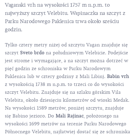
Vaganski vrh na wysokości 1757 m n.p.m. to
najwyższy szczyt Velebitu. Wspinaczka na szczyt z
Parku Narodowego Paklenica trwa około sześciu
godzin.
Tylko cztery metry niżej od szczytu Vagan znajduje się
szczyt
Sveto brdo
na południowym Velebicie. Podejście
jest strome i wymagające, a na szczyt można dotrzeć w
pięć godzin ze schroniska w Parku Narodowym
Paklenica lub w cztery godziny z Mali Libinj.
Babin vrh
z wysokością 1738 m n.p.m. to trzeci co do wysokości
szczyt Velebitu. Znajduje się na szlaku górskim Vila
Velebita, około dziesięciu kilometrów od wioski Medak.
Na wysokości 1589 metrów, poniżej szczytu, znajduje
się Babino jezioro. Do
Mali Rajinac
, położonego na
wysokości 1699 metrów na terenie Parku Narodowego
Północnego Velebitu, najłatwiej dostać się ze schroniska