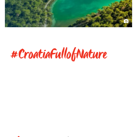
#CroatiaFullofNature