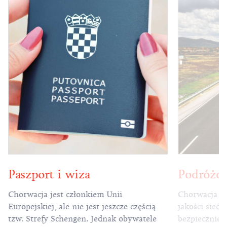
Paszport i wiza
Podróżo
Chorwacja jest członkiem Unii
Chorwacja po
Europejskiej, ale nie jest jeszcze częścią
jakości sieć 
tzw. Strefy Schengen. Jednak obywatele
bezpiecznie 