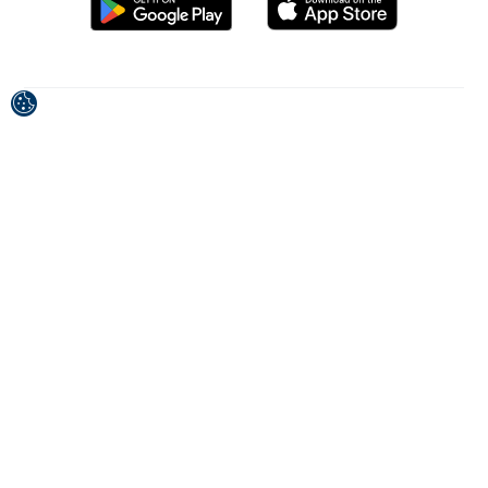
Projekt jest współfinansowany przez Unię Europejską z
Europejskiego Funduszu Rozwoju Regionalnego.
Za treść publikacji/nadawania materiałów odpowiada
wyłącznie Chorwacka Wspólnota Turystyczna.
© 1992-2026 Chorwacka Wspólnota Turystyczna.
All rights reserved.
Warunki użytkowania
Polityka prywatności