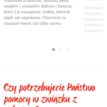
Wspaniałe krajobrazy. Kuchnia pełna
smaków i aromatów. Kultura i historia,
Od łatwo do
która Cię zainspiruje. Ludzie, których
zakątków, po
nigdy nie zapomnisz. Chorwacja to
designerskie
znacznie więcej niż tylko nazwa.
zakwaterowan
dostosowane 
potrzeb.
Czy potrzebujecie Państwo
pomocy w związku z