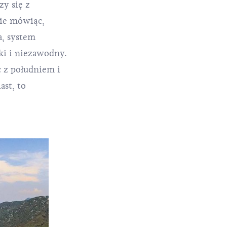
y się z
ie mówiąc,
a, system
ki i niezawodny.
c z południem i
st, to