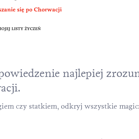
szanie się po Chorwacji
OJEJ LISTY ŻYCZEŃ
 powiedzenie najlepiej zrozu
cji.
em czy statkiem, odkryj wszystkie magicz