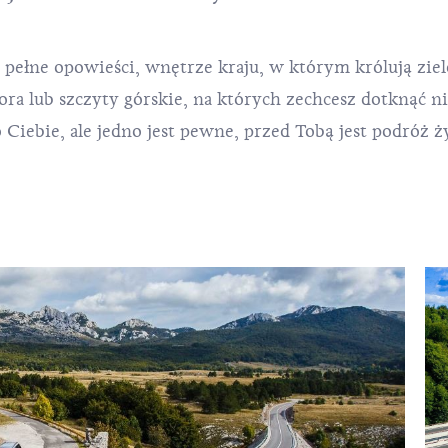
 pełne opowieści, wnętrze kraju, w którym królują ziel
iora lub szczyty górskie, na których zechcesz dotknąć 
 Ciebie, ale jedno jest pewne, przed Tobą jest podróż ży