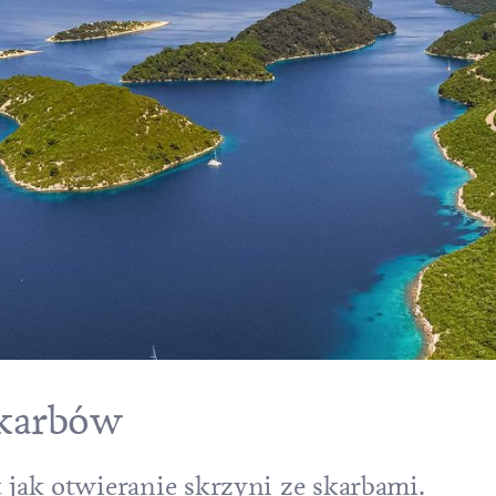
skarbów
t jak otwieranie skrzyni ze skarbami.