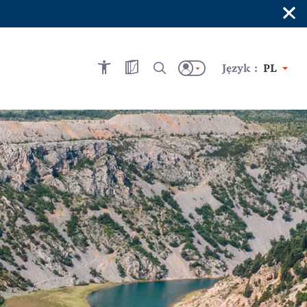
×
Język :
PL