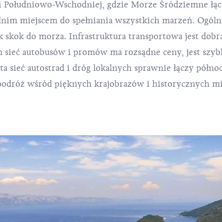
i Południowo-Wschodniej, gdzie Morze Śródziemne łącz
im miejscem do spełniania wszystkich marzeń. Ogóln
ak skok do morza. Infrastruktura transportowa jest dobr
m sieć autobusów i promów ma rozsądne ceny, jest szyb
a sieć autostrad i dróg lokalnych sprawnie łączy półno
odróż wśród pięknych krajobrazów i historycznych mia