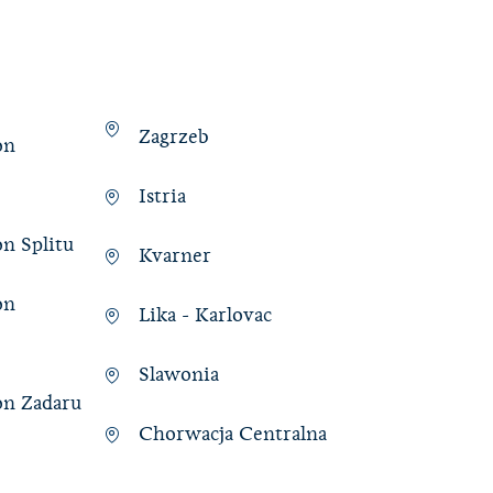
Zagrzeb
on
Istria
on Splitu
Kvarner
on
Lika - Karlovac
Slawonia
on Zadaru
Chorwacja Centralna