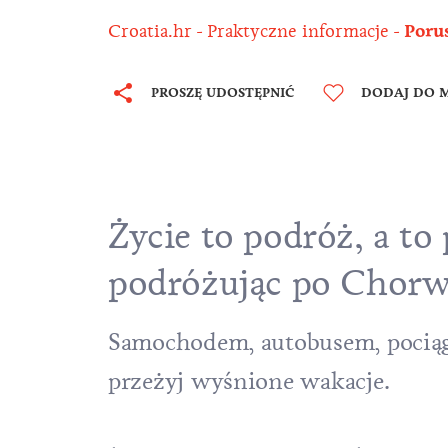
Croatia.hr
Praktyczne informacje
Poru
PROSZĘ UDOSTĘPNIĆ
DODAJ DO M
Życie to podróż, a to
podróżując po Chorwa
Samochodem, autobusem, pociągi
przeżyj wyśnione wakacje.