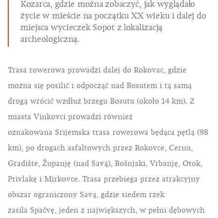
Kozarca, gdzie można zobaczyć, jak wyglądało
życie w mieście na początku XX wieku i dalej do
miejsca wycieczek Sopot z lokalizacją
archeologiczną.
Trasa rowerowa prowadzi dalej do Rokovac, gdzie
można się posilić i odpocząć nad Bosutem i tą samą
drogą wrócić wzdłuż brzegu Bosutu (około 14 km). Z
miasta Vinkovci prowadzi również
oznakowana Srijemska trasa rowerowa będąca pętlą (98
km), po drogach asfaltowych przez Rokovce, Cernu,
Gradište, Županję (nad Savą), Bošnjaki, Vrbanję, Otok,
Privlakę i Mirkovce. Trasa przebiega przez atrakcyjny
obszar ograniczony Savą, gdzie siedem rzek
zasila Spačvę, jeden z największych, w pełni dębowych