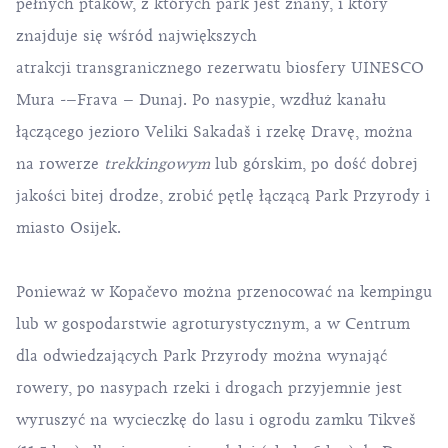
pełnych ptaków, z których park jest znany, i który
znajduje się wśród największych
atrakcji transgranicznego rezerwatu biosfery UINESCO
Mura -–Frava – Dunaj. Po nasypie, wzdłuż kanału
łączącego jezioro Veliki Sakadaš i rzekę Dravę, można
na rowerze
trekkingowym
lub górskim, po dość dobrej
jakości bitej drodze, zrobić pętlę łączącą Park Przyrody i
miasto Osijek.
Ponieważ w Kopačevo można przenocować na kempingu
lub w gospodarstwie agroturystycznym, a w Centrum
dla odwiedzających Park Przyrody można wynająć
rowery, po nasypach rzeki i drogach przyjemnie jest
wyruszyć na wycieczkę do lasu i ogrodu zamku Tikveš