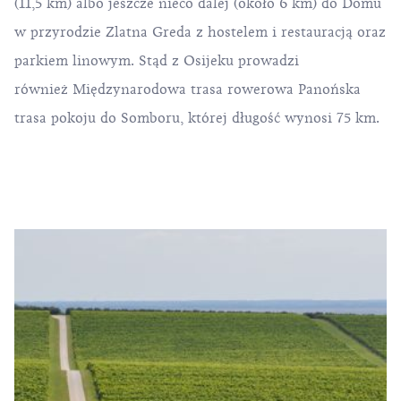
(11,5 km) albo jeszcze nieco dalej (około 6 km) do Domu
w przyrodzie Zlatna Greda z hostelem i restauracją oraz
parkiem linowym. Stąd z Osijeku prowadzi
również Międzynarodowa trasa rowerowa Panońska
trasa pokoju do Somboru, której długość wynosi 75 km.