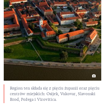
Region ten składa się z pięciu żupanii oraz pięciu
centrów miejskich: Osijek, Vukovar, Slavonski
Brod, Požega i Virovitica.