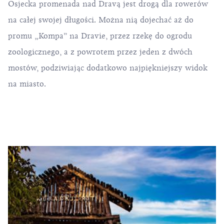
Osjecka promenada nad Dravą jest drogą dla rowerów
na całej swojej długości. Można nią dojechać aż do
promu „Kompa” na Dravie, przez rzekę do ogrodu
zoologicznego, a z powrotem przez jeden z dwóch
mostów, podziwiając dodatkowo najpiękniejszy widok
na miasto.