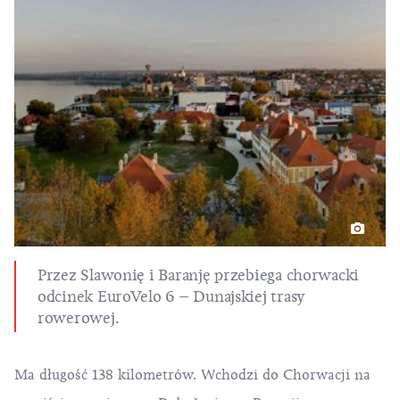
Przez Slawonię i Baranję przebiega chorwacki
odcinek EuroVelo 6 – Dunajskiej trasy
rowerowej.
Ma długość 138 kilometrów. Wchodzi do Chorwacji na