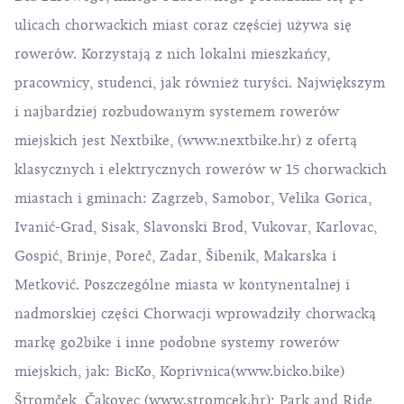
ulicach chorwackich miast coraz częściej używa się
rowerów. Korzystają z nich lokalni mieszkańcy,
pracownicy, studenci, jak również turyści. Największym
i najbardziej rozbudowanym systemem rowerów
miejskich jest Nextbike, (
www.nextbike.hr
) z ofertą
klasycznych i elektrycznych rowerów w 15 chorwackich
miastach i gminach: Zagrzeb, Samobor, Velika Gorica,
Ivanić-Grad, Sisak, Slavonski Brod, Vukovar, Karlovac,
Gospić, Brinje, Poreč, Zadar, Šibenik, Makarska i
Metković. Poszczególne miasta w kontynentalnej i
nadmorskiej części Chorwacji wprowadziły chorwacką
markę go2bike i inne podobne systemy rowerów
miejskich, jak: BicKo, Koprivnica(
www.bicko.bike
)
Štromček, Čakovec (
www.stromcek.hr
); Park and Ride