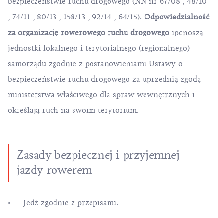
bezpieczeństwie ruchu drogowego (NN nr
67/08
,
48/10
,
74/11
,
80/13
,
158/13
,
92/14
,
64/15
).
Odpowiedzialność
za organizację rowerowego ruchu drogowego
iponoszą
jednostki lokalnego i terytorialnego (regionalnego)
samorządu zgodnie z postanowieniami Ustawy o
bezpieczeństwie ruchu drogowego za uprzednią zgodą
ministerstwa właściwego dla spraw wewnętrznych i
określają ruch na swoim terytorium.
Zasady bezpiecznej i przyjemnej
jazdy rowerem
Jedź zgodnie z przepisami.