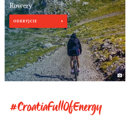
Rowery
ODKRYJCIE
#CroatiaFullOfEnergy