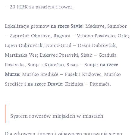
– 20 HRK za pasażera i rower.
Lokalizacje promów
na rzece Savie
: Medsave, Samobor
– Zaprešić; Oborovo, Rugvica – Vrbovo Posavsko, Orle;
Lijevi Dubrovčak, Ivanić-Grad – Desni Dubrovčak,
Martinska Ves; Lukavec Posavski, Sisak – Graduša
Posavska, Sunja i Kratečko, Sisak – Sunja;
na rzece
Murze
: Mursko Središće – Fusek i Križovec, Mursko
Središće i
na rzece Dravie
: Križnica – Pitomača.
System rowerów miejskich w miastach
Dla zdrowego, innego i zabawnego poruszania się po