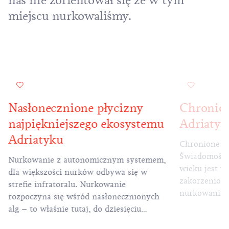
nas nie zorientował się że w tym
miejscu nurkowaliśmy.
Nasłonecznione płycizny
Chronio
najpiękniejszego ekosystemu
Adriatyc
Adriatyku
Chronione g
Świadomość 
Nurkowanie z autonomicznym systemem,
wieku jest w
dla większości nurków odbywa się w
zakorzenion
strefie infratoralu. Nurkowanie
nurkowaniu 
rozpoczyna się wśród nasłonecznionych
wykonywane 
alg – to właśnie tutaj, do dziesięciu
tylko podcza
metrów głębokości, mimo że jest