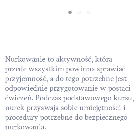
Począwszy od
najłatwiej, znajdziemy najciekawsze
miejsce nurk
formy życia. Dociera tutaj jeszcze bardzo
aż po odejści
dużo słońca zapewniając warunki do życia
sprzętu – n
różnego rodzaju algom i roślinności
przebiegać t
morskiej - organizmom, które wytwarzają
nas nie zori
żywy pokarm i są pierwsze w łańcuchu
nurkowaliśm
pokarmowym.
Nurkowanie to aktywność, która
przede wszystkim powinna sprawiać
przyjemność, a do tego potrzebne jest
odpowiednie przygotowanie w postaci
ćwiczeń. Podczas podstawowego kursu,
nurek przyswaja sobie umiejętności i
procedury potrzebne do bezpiecznego
nurkowania.