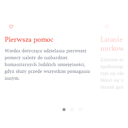
Pierwsza pomoc
Latanie 
nurkowa
Wiedza dotycząca udzielania pierwszej
pomocy należy do najbardziej
Zależnie od o
humanitarnych ludzkich umiejętności,
spędzonego n
gdyż służy przede wszystkim pomaganiu
topi się okre
innym.
Mówi się tuta
tkanek gazem
inertny gaz 