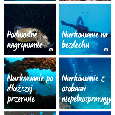
Podwodne
Nurkowanie na
nagrywanie
bezdechu
Nurkowanie po
Nurkowanie z
dłuższej
osobami
przerwie
niepełnosprawny