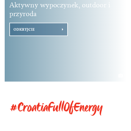
Aktywny wypoczynek, outdoor i
przyroda
ODKRYJCIE
#CroatiaFullOfEnergy