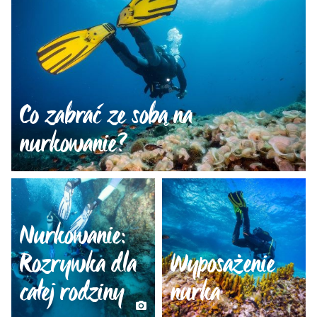
Co zabrać ze sobą na
nurkowanie?
Nurkowanie:
Rozrywka dla
Wyposażenie
całej rodziny
nurka