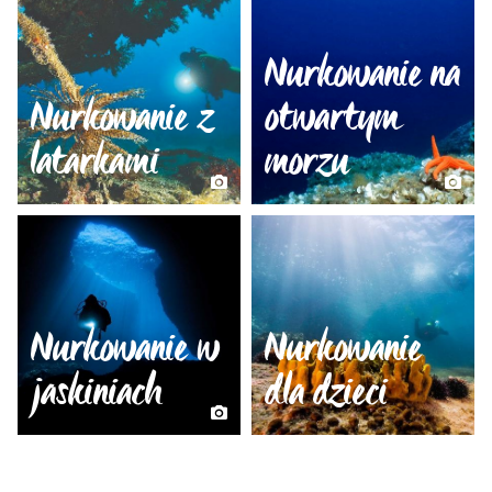
Nurkowanie na
Nurkowanie z
otwartym
latarkami
morzu
Nurkowanie w
Nurkowanie
jaskiniach
dla dzieci