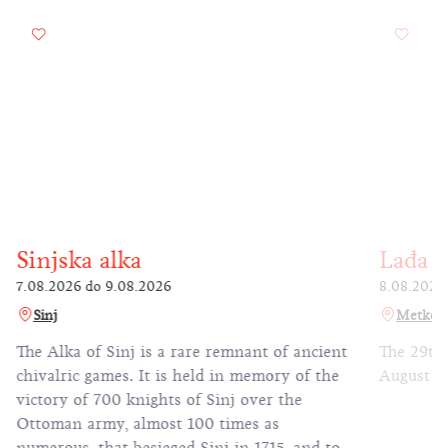
Sinjska alka
Lađa 
7.08.2026
do
9.08.2026
8.08.2026
Sinj
Metkovi
The Alka of Sinj is a rare remnant of ancient
The 29th
chivalric games. It is held in memory of the
August 8,
victory of 700 knights of Sinj over the
Ottoman army, almost 100 times as