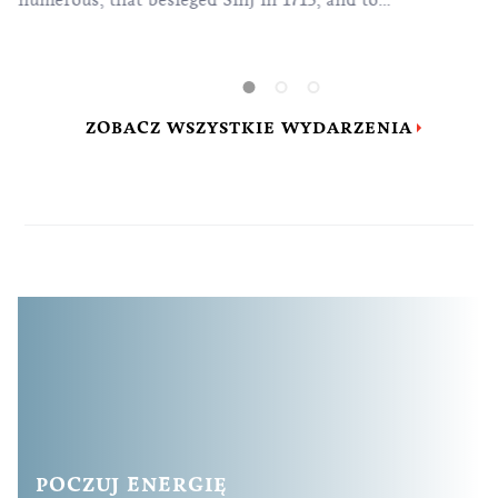
numerous, that besieged Sinj in 1715, and to
the glory of the Madonna, who, according to
belief, saved the town at that time.
ZOBACZ WSZYSTKIE WYDARZENIA
POCZUJ ENERGIĘ