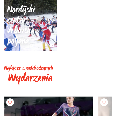
Nordijski
centar
Vrbovska
poljana
Najlepsze z nadchodzących
Wydarzenia