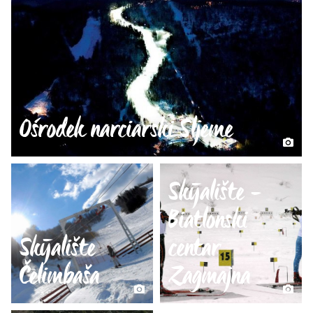
Ośrodek narciarski Sljeme
Skijalište -
Biatlonski
Skijalište
centar
Čelimbaša
Zagmajna