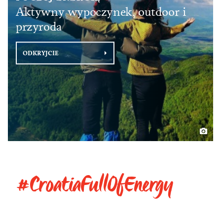
Aktywny wypoczynek, outdoor i
przyroda
ODKRYJCIE
#CroatiaFullOfEnergy