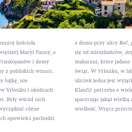
nnicę kościoła
z domu przy ulicy Roč, 
więtszej Maryi Panny, a
się od mieszkańców, ab
 Frankopanów i domy
makaruni, które jadano
ny z pobliskich winnic.
świąt. W Vrbniku, w la
 bajkę, nie
y przejść ulicą
 w Vrbniku i okolicach
cej umiejętności niż
ot. Były wśród nich
e, nie chodzi o jej
y wyrządzać różne
wielkość. Wręcz przeci
zych opowieści pochodzi