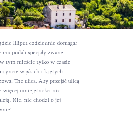
gdzie liliput codziennie domagał
y mu podali specjały zwane
 w tym mieście tylko w czasie
biryncie wąskich i krętych
wnie!