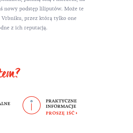
aś nowy podstęp liliputów. Może te
w Vrbniku, przez którą tylko one
dne z ich reputacją.
ytem?
PRAKTYCZNE
ALNE
INFORMACJE
PROSZĘ IŚĆ