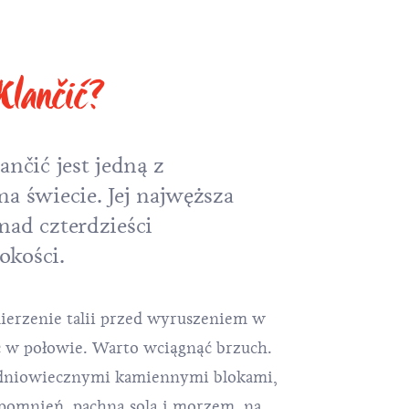
Klančić?
ančić jest jedną z
na świecie. Jej najwęższa
nad czterdzieści
okości.
erzenie talii przed wyruszeniem w
ć w połowie. Warto wciągnąć brzuch.
redniowiecznymi kamiennymi blokami,
spomnień, pachną solą i morzem, na