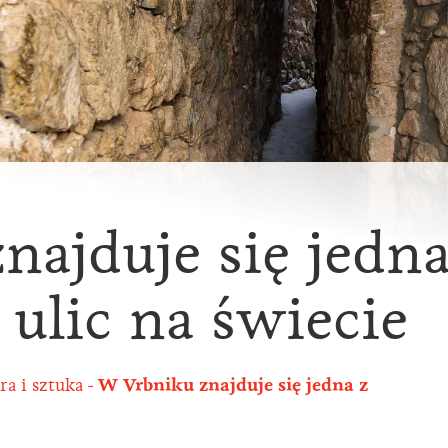
ajduje się jedna
ulic na świecie
ra i sztuka
W Vrbniku znajduje się jedna z