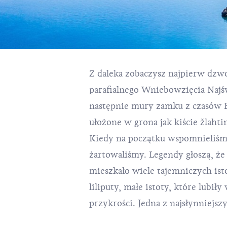
Z daleka zobaczysz najpierw dzwo
parafialnego Wniebowzięcia Najś
następnie mury zamku z czasów
ułożone w grona jak kiście žlahti
Kiedy na początku wspomnieliśmy
uliczek jedna jest wyjątkowa. The ulica. Ab
żartowaliśmy. Legendy głoszą, że
Klančić potrzeba o wiele wię
mieszkało wiele tajemniczych ist
spacerując jakąś wielką aleją. Ni
liliputy, małe istoty, które lubił
przykrości. Jedna z najsłynniejs