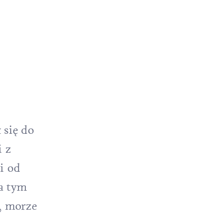
 się do
i z
i od
na tym
, morze