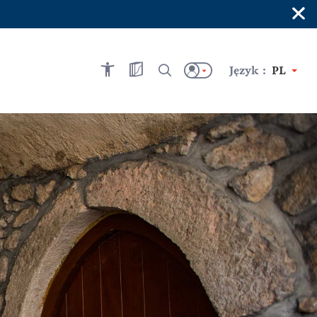
×
Język :
PL