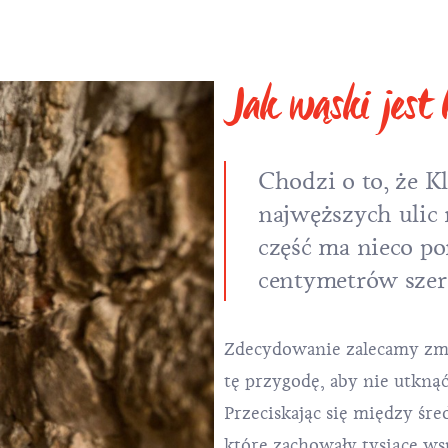
Jak wąski jest 
Chodzi o to, że Kl
najwęższych ulic 
część ma nieco po
centymetrów szer
Zdecydowanie zalecamy zmi
tę przygodę, aby nie utkną
Przeciskając się między ś
które zachowały tysiące w