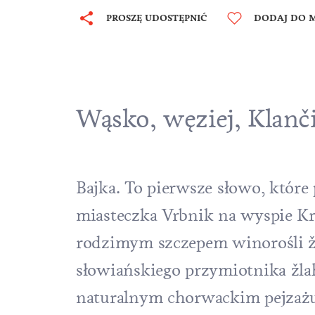
PROSZĘ UDOSTĘPNIĆ
DODAJ DO M
Wąsko, węziej, Klanč
Bajka. To pierwsze słowo, które 
miasteczka Vrbnik na
wyspie K
rodzimym szczepem winorośli ž
słowiańskiego przymiotnika žlah
naturalnym chorwackim pejzażu