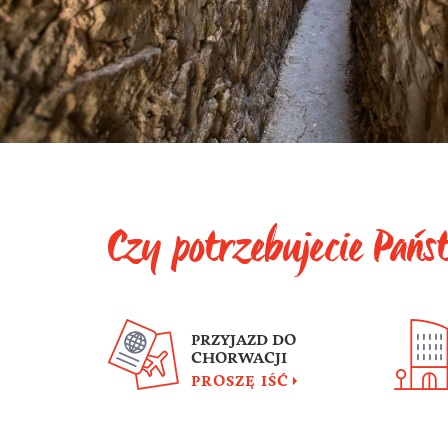
Czy potrzebujecie Pań
PRZYJAZD DO
CHORWACJI
PROSZĘ IŚĆ