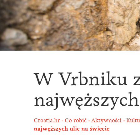
W Vrbniku zn
najwęższych 
Croatia.hr
Co robić
Aktywności
Kultu
najwęższych ulic na świecie