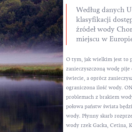
Według danych U
klasyfikacji dostę
źródeł wody Chor
miejscu w Europie
O tym, jak wielkim jest to 
zanieczyszczoną wodę pije o
świecie, a oprócz zanieczy
ograniczona ilość wody. ON
problemach z brakiem wody
połowa państw świata będz
wody. Płynny skarb rozprzes
wody rzek Gacka, Cetina, K