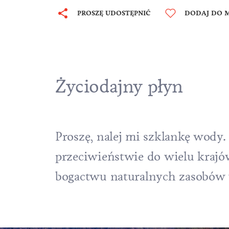
PROSZĘ UDOSTĘPNIĆ
DODAJ DO M
Życiodajny płyn
Proszę, nalej mi szklankę wody.
przeciwieństwie do wielu krajó
bogactwu naturalnych zasobów 