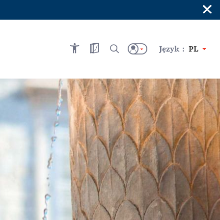
×
Język :
PL