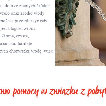
lka dobrze znanych źródeł:
 vrelo oraz źródło wody
, możesz przemierzyć cały
jest błogosławiona,
 Zimna, czysta,
a smaku. Istnieje
jących chorwacką wodę, więc
stwo pomocy w związku z pob