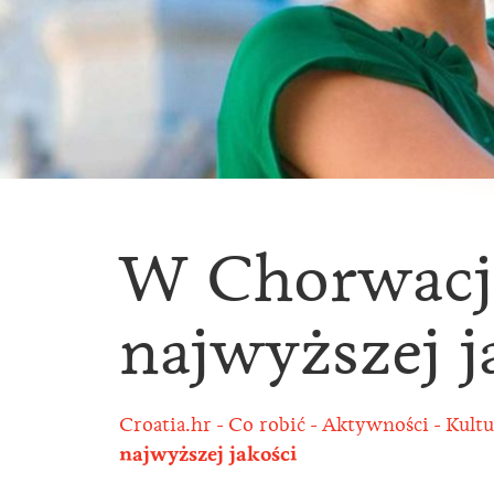
W Chorwacji
najwyższej j
Croatia.hr
Co robić
Aktywności
Kultu
najwyższej jakości