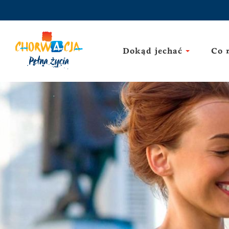
Dokąd jechać
Co 