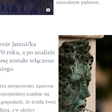
naturalnym pięknem.
renie Jamnička
70 roku, a po analizie
resę zostało włączone
iego.
liżu miejscowości Apatovac
iętojańskiej znajduje się
 gospodarki. Ze źródła Sveti
laną, a w okolicy