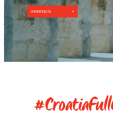
ODKRYJCIE
#CroatiaFull