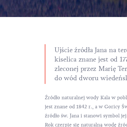
Ujście źródła Jana na te
kiselica znane jest od 17
zleconej przez Marię Te
do wód dworu wiedeńsk
Źródło naturalnej wody Kala w pob
jest znane od 1842 r., a w Goricy Św
źródło św. Jana i stanowi symbol jej
Rok czerpie się naturalną wodę źród