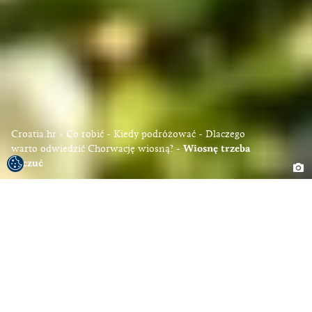
Croatia.hr
Co robić
Kiedy podróżować
Dlaczego
warto odwiedzić Chorwację wiosną?
Wiosnę trzeba
poczuć
Sztuczna inteligencja potrafi
interpretować wzorce i opisywać
przemiany, ale nie potrafi odtworzyć