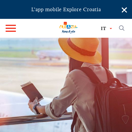
×
L’app mobile Explore Croatia
IT