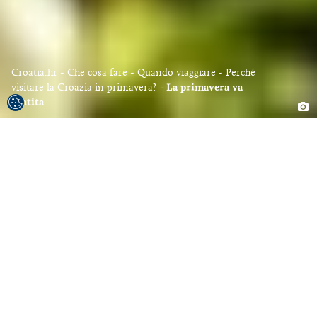
Croatia.hr
Che cosa fare
Quando viaggiare
Perché
visitare la Croazia in primavera?
La primavera va
sentita
L’IA è in grado di interpretare schemi e
descrivere le transizioni, ma non può
restituire l’attimo in cui la primavera fa
il suo ingresso. È un’esperienza che
accade fuori, tra aria pulita e luce
naturale, quando qualcosa cambia e si