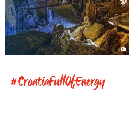
#CroatiaFullOfEnergy