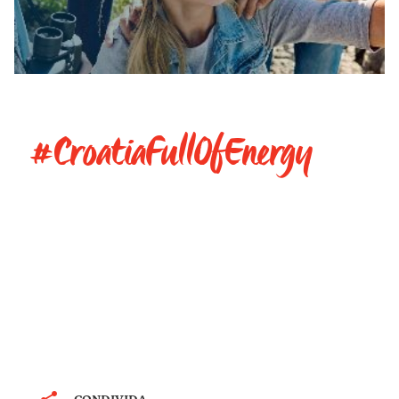
#CroatiaFullOfEnergy