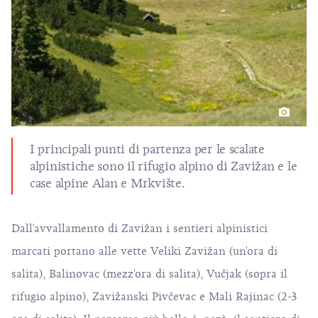
I principali punti di partenza per le scalate
alpinistiche sono il rifugio alpino di Zavižan e le
case alpine Alan e Mrkvište.
Dall'avvallamento di Zavižan i sentieri alpinistici
marcati portano alle vette Veliki Zavižan (un'ora di
salita), Balinovac (mezz'ora di salita), Vučjak (sopra il
rifugio alpino), Zavižanski Pivčevac e Mali Rajinac (2-3