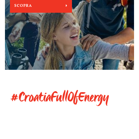
SCOPRA
#CroatiaFullOfEnergy