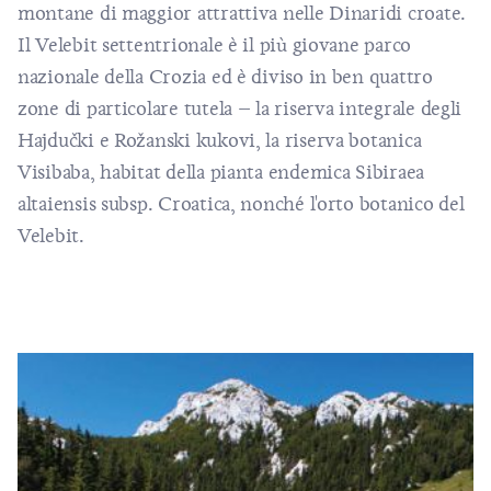
montane di maggior attrattiva nelle Dinaridi croate.
Il Velebit settentrionale è il più giovane parco
nazionale della Crozia ed è diviso in ben quattro
zone di particolare tutela – la riserva integrale degli
Hajdučki e Rožanski kukovi, la riserva botanica
Visibaba, habitat della pianta endemica Sibiraea
altaiensis subsp. Croatica, nonché l'orto botanico del
Velebit.