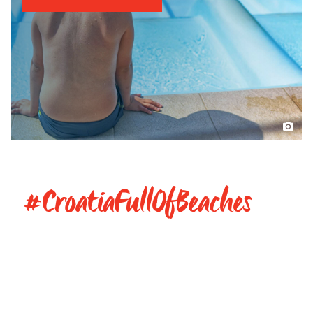
#CroatiaFullOfBeaches