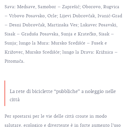
Sava: Medsave, Samobor – Zaprešić; Oborovo, Rugvica
– Vrbovo Posavsko, Orle; Lijevi Dubrovčak, Ivanić-Grad
– Desni Dubrovčak, Martinska Ves; Lukavec Posavski,
Sisak – Graduša Posavska, Sunja e Kratečko, Sisak –
Sunja; lungo la Mura: Mursko Središće – Fusek e
Križovec, Mursko Središće; lungo la Drava: Križnica –
Pitomača.
La rete di biciclette “pubbliche” a noleggio nelle
città
Per spostarsi per le vie delle città croate in modo
salutare, ecologico e divertente è in forte aumento l’uso