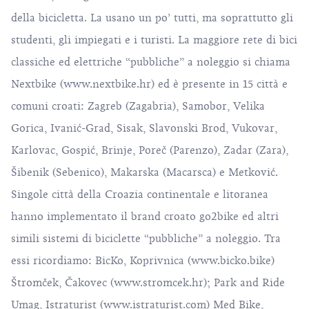
della bicicletta. La usano un po’ tutti, ma soprattutto gli
studenti, gli impiegati e i turisti. La maggiore rete di bici
classiche ed elettriche “pubbliche” a noleggio si chiama
Nextbike (
www.nextbike.hr
) ed è presente in 15 città e
comuni croati: Zagreb (Zagabria), Samobor, Velika
Gorica, Ivanić-Grad, Sisak, Slavonski Brod, Vukovar,
Karlovac, Gospić, Brinje, Poreč (Parenzo), Zadar (Zara),
Šibenik (Sebenico), Makarska (Macarsca) e Metković.
Singole città della Croazia continentale e litoranea
hanno implementato il brand croato go2bike ed altri
simili sistemi di biciclette “pubbliche” a noleggio. Tra
essi ricordiamo: BicKo, Koprivnica (
www.bicko.bike
)
Štromček, Čakovec (
www.stromcek.hr
); Park and Ride
Umag, Istraturist (
www.istraturist.com
) Med Bike,