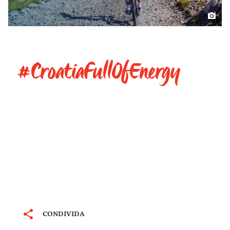
#CroatiaFullOfEnergy
CONDIVIDA