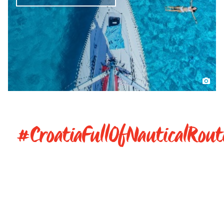
#CroatiaFullOfNauticalRout