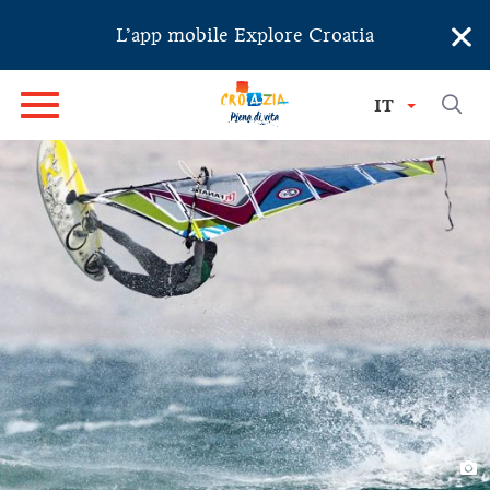
×
L’app mobile Explore Croatia
IT