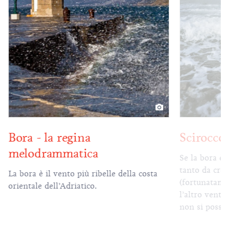
Bora - la regina
Scirocco 
melodrammatica
Se la bora è 
tanto da crea
La bora è il vento più ribelle della costa
(fortunatame
orientale dell’Adriatico.
l’altro vento
non si posson
però rimane