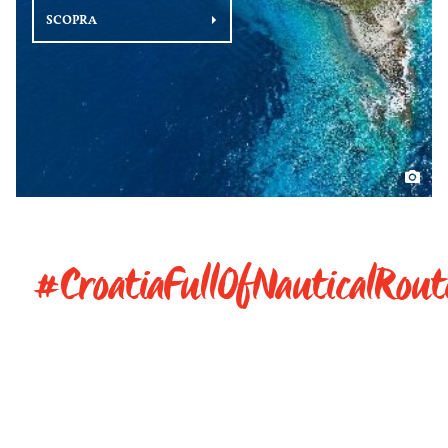
SCOPRA
#CroatiaFullOfNauticalRout