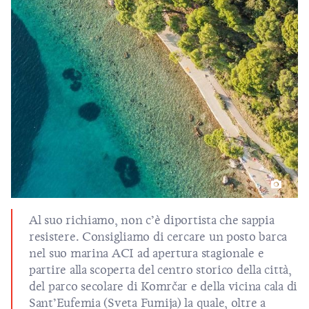
Al suo richiamo, non c’è diportista che sappia
resistere. Consigliamo di cercare un posto barca
nel suo marina ACI ad apertura stagionale e
partire alla scoperta del centro storico della città,
del parco secolare di Komrčar e della vicina cala di
Sant’Eufemia (Sveta Fumija) la quale, oltre a