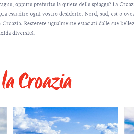
agne, oppure preferite la quiete delle spiagge? La Croaz
aprà esaudire ogni vostro desiderio. Nord, sud, est o oves
n Croazia. Resterete ugualmente estasiati dalle sue bellez
ndida diversità.
 la Croazia