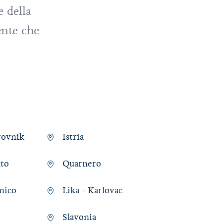
e della
ente che
rovnik
Istria
ato
Quarnero
nico
Lika - Karlovac
Slavonia