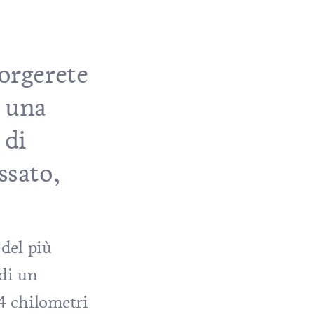
corgerete
n una
 di
ssato,
 del più
 di un
4 chilometri