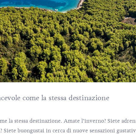
acevole come la stessa destinazione
come la stessa destinazione. Amate l’inverno? Siete adren
? Siete buongustai in cerca di nuove sensazioni gustati