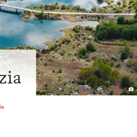
zia
ia