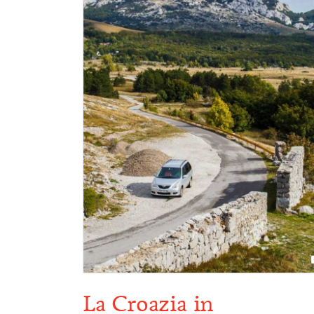
a della
La Croazia in