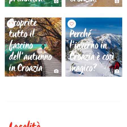
Scoprite
tutto il
Perché
fascino
l’inverno in
dell’autunno
Croazia è così
in Croazia
magico?
Località