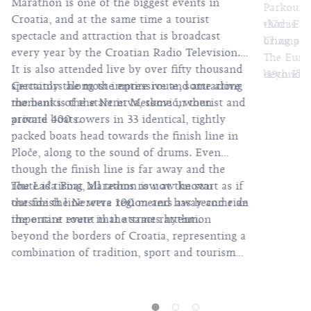
Marathon is one of the biggest events in
Parkour, 
Croatia, and at the same time a tourist
•37th Eu
that is s
spectacle and attraction that is broadcast
Champio
bring a s
every year by the Croatian Radio Television.
The Euro
It is also attended live by over fifty thousand
•15th Eur
beyond sp
spectators along the entire route, some along
Certainly the most impressive and attractive
Gymnasti
professio
the banks of the Neretva, some in tourist and
moment is the start in Metković, when
community
private boats.
around 400 rowers in 33 identical, tightly
•15th Eu
developm
packed boats head towards the finish line in
Gymnasti
creating 
Ploče, along to the sound of drums. Even
and educ
though the finish line is far away and the
More tha
Federatio
route is tiring, all teams row at the start as if
The Lađa Boat Marathon is now known
countries
the Cham
the finish line were 100 meters away and ride
outside the Neretva region and has become an
spectator
Gymnasti
the entire route in the same rhythm.
important event that attracts attention
Zagreb w
from the
beyond the borders of Croatia, representing a
househol
Croatia, 
combination of tradition, sport and tourism
Gymnasti
and the C
that wins the hearts of everyone who
have a s
Croatian
experiences it.
side, chi
Zagreb T
enjoy the
the even