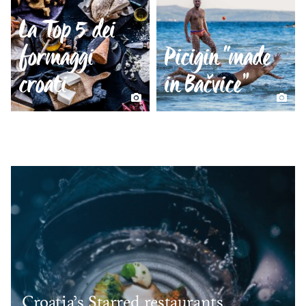
La Top 5 dei
formaggi
Picigin “made
croati
in Bačvice”
Croatia’s Starred restaurants