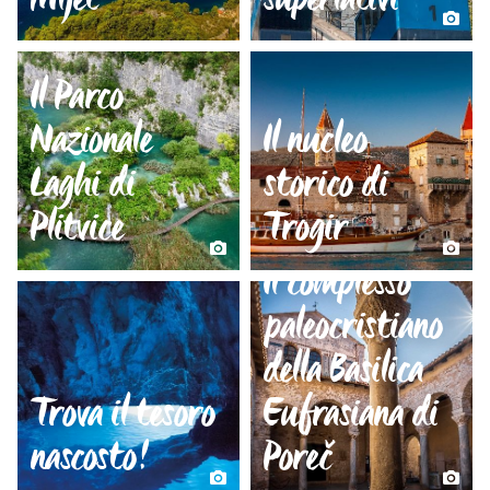
Il Parco
Nazionale
Il nucleo
Laghi di
storico di
Plitvice
Trogir
Il complesso
paleocristiano
della Basilica
Trova il tesoro
Eufrasiana di
nascosto!
Poreč