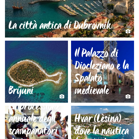
La città antica di Dubrovnik
Il Palazzo di
Diocleziano e la
Spalato
Brijuni
medievale
La processione
annuale degli
Hvar (Lèsina) –
scampanatori
dove la nautica