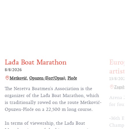
Lađa Boat Marathon
Europ
artist
8/8/2026
Metković
Opuzen (Fort'Opus)
Ploče
13/8/2026
Zagabri
The Neretva Boatmen's Association is the
organizer of the Lađa Boat Marathon, which
Arena Zag
is traditionally rowed on the route Metković-
for four 
Opuzen-Ploče on a 22,500 m long course.
•36th Eu
In terms of viewership, the Lađa Boat
Champio