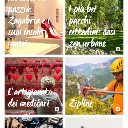
pazzia:
I più bei
Zagabria e i
parchi
suoi insoliti
cittadini: oasi
musei
zen urbane
L’artigianato
dei medičari
Zipline