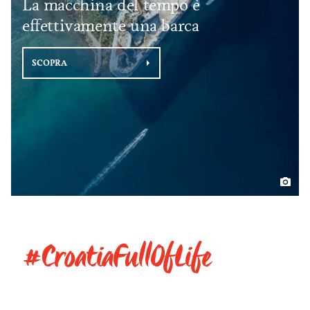
La macchina del tempo è
effettivamente una barca
SCOPRA
#CroatiaFullOfLife