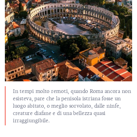
In tempi molto remoti, quando Roma ancora non
esisteva, pare che la penisola istriana fosse un
luogo abitato, o meglio sorvolato, dalle ninfe,
creature diafane e di una bellezza quasi
irraggiungibile.