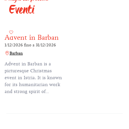
Eventi
Advent in Barban
1/12/2026
fino a
31/12/2026
Barban
Advent in Barban is a
picturesque Christmas
event in Istria. It is known
for its humanitarian work
and strong spirit of
community. Visitors can
expect Christmas
workshops such as
"Okitimo Barban",
children's plays, concerts