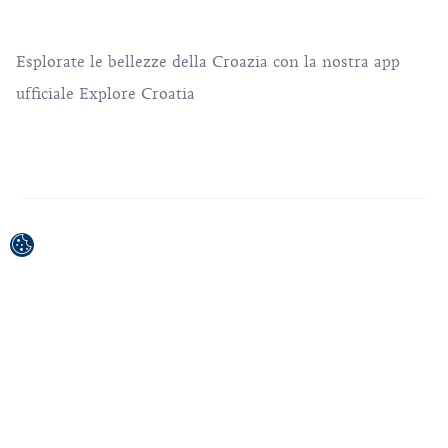
Esplorate le bellezze della Croazia con la nostra app
ufficiale Explore Croatia
Progetto cofinanziato dall'Unione europea tramite il
Fondo europeo di sviluppo regionale.
La responsabilità esclusiva per il contenuto della
pubblicazione / del materiale pubblicato è dell'Ente
Nazionale Croato per il Turismo.