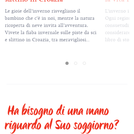
no il
L’inverno in Croazia è tempo di carnevale.
e la natura
Ogni regione coccola con amore le proprie
vventura.
consuetudini e tradizioni. Possiamo
 piste da sci
considerare il carnevale anche come un
vigliosi
libro di storia animato che ci mostra tutta
cordiale.
la ricchezza del passato e la creatività
delle varie regioni croate e, nel contempo,
ci diverte col ballo in maschera. Le feste di
carnevale, in Croazia, sono eventi di
allegria, energia positiva e balli in
maschera che celebrano la bellezza della
vita.
Ha bisogno di una mano
riguardo al Suo soggiorno?