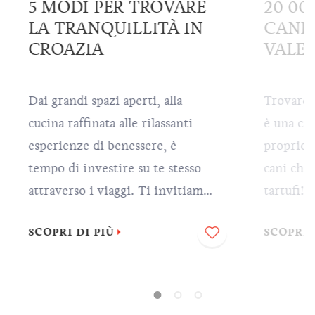
5 MODI PER TROVARE
20 00
LA TRANQUILLITÀ IN
CANE?
CROAZIA
VALE 
Dai grandi spazi aperti, alla
Trovare l
cucina raffinata alle rilassanti
è una cap
esperienze di benessere, è
proprio 
tempo di investire su te stesso
cani che 
attraverso i viaggi. Ti invitiamo
tartufi! 
a trovare la tranquillità in
più cost
SCOPRI DI PIÙ
SCOPRI 
Croazia tutto ciò che devi fare è
assapora
sederti, rilassarti e goderti la tua
prelibate
visita.
con i tar
una delle