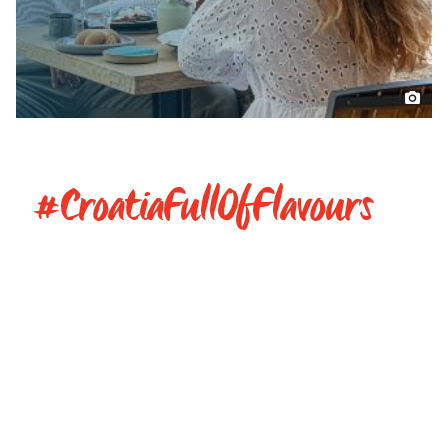
#CroatiaFullOfFlavours