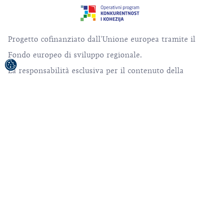
Progetto cofinanziato dall'Unione europea tramite il
Fondo europeo di sviluppo regionale.
La responsabilità esclusiva per il contenuto della
pubblicazione / del materiale pubblicato è dell'Ente
Nazionale Croato per il Turismo.
© 1992-2026 Ente Nazionale Croato per il
Turismo. Tutti i diritti riservati.
Condizioni d'utilizzo
Politica della privacy
Sitemap