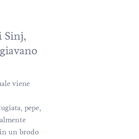
 Sinj,
ngiavano
uale viene
ugiata, pepe,
nalmente
 in un brodo