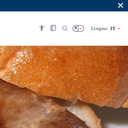
×
Lingua:
IT