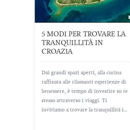
RE LA
20 000 EURO PER UN
CANE? IL SUO FIUTO
VALE TANTO!
cucina
Trovare l’oro con il proprio naso è
rienze di
una capacità invidiabile ed è proprio
ire su te
questo ciò che fanno i cani che in
Istria cercano i – tartufi! Il tartufo è
illità in
uno dei cibi più costosi al mondo e
re è
per poter assaporare le numerose
a tua
prelibatezze istriane preparate con i