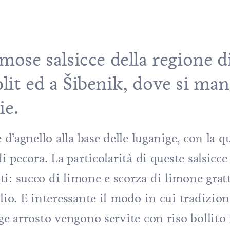
mose salsicce della regione di
lit ed a Šibenik, dove si ma
ie.
 d’agnello alla base delle luganige, con la q
i pecora. La particolarità di queste salsicce
i: succo di limone e scorza di limone gratt
glio. E interessante il modo in cui tradizio
ige arrosto vengono servite con riso bollito