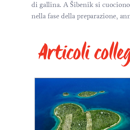
di gallina. A Šibenik si cuocion
nella fase della preparazione, ann
Articoli colle