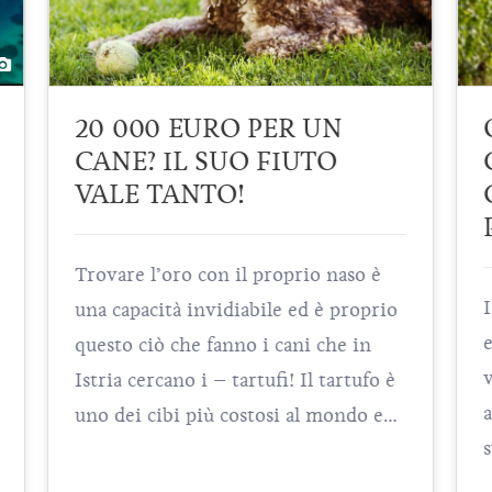
QUATTRO DATI SUI VINI
CROATI CHE TI
CAMBIERANNO LA VITA
PER SEMPRE
I vini croati rientrano tra gli
esemplari più interessanti della
viticoltura recente. Nati nei tempi
antichi, almeno 2.500 anni fa, hanno
e
sviluppato un assortimento e si
adattavano alle specificità del clima e