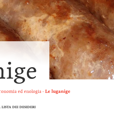
nige
ronomia ed enologia
Le luganige
LISTA DEI DESIDERI