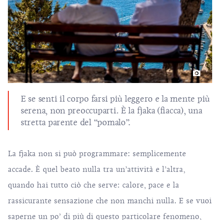
E se senti il corpo farsi più leggero e la mente più
serena, non preoccuparti. È la fjaka (fiacca), una
stretta parente del “pomalo”.
La fjaka non si può programmare: semplicemente
accade. È quel beato nulla tra un’attività e l’altra,
quando hai tutto ciò che serve: calore, pace e la
rassicurante sensazione che non manchi nulla. E se vuoi
saperne un po’ di più di questo particolare fenomeno,