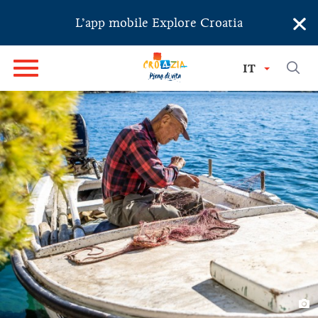
×
L’app mobile Explore Croatia
IT