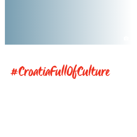
#CroatiaFullOfCulture