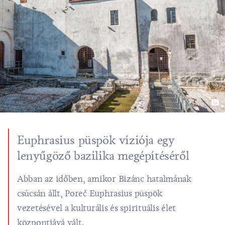
Euphrasius püspök víziója egy
lenyűgöző bazilika megépítéséről
Abban az időben, amikor Bizánc hatalmának
csúcsán állt, Poreč Euphrasius püspök
vezetésével a kulturális és spirituális élet
központjává vált.