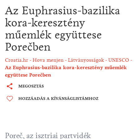
Az Euphrasius-bazilika
kora-keresztény
műemlék együttese
Porečben
Croatia.hr
Hova menjen
Látványosságok
UNESCO
Az Euphrasius-bazilika kora-keresztény műemlék
együttese Porečben
MEGOSZTÁS
HOZZÁADÁS A KÍVÁNSÁGLISTÁMHOZ
Poreč, az isztriai partvidék