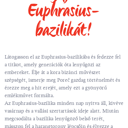
Euphrasius-
bazilikát!
Látogasson el az Euphrasius-bazilikába és fedezze fel
a titkot, amely generációk óta lenyűgözi az
embereket. Élje át a kora bizánci művészet
szépségét, ismerje meg Poreč gazdag történelmét és
érezze meg a hit erejét, amely ezt a gyönyörű
emlékművet formálta.
Az Euphrasius-bazilika minden nap nyitva áll, kivéve
vasárnap és a vallási szertartások ideje alatt. Miután
megcsodálta a bazilika lenyűgöző belső terét,
másszon fel a harangtorony lépcsőin és élvezze a