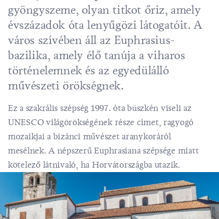
gyöngyszeme, olyan titkot őriz, amely
évszázadok óta lenyűgözi látogatóit. A
város szívében áll az Euphrasius-
bazilika, amely élő tanúja a viharos
történelemnek és az egyedülálló
művészeti örökségnek.
Ez a szakrális szépség 1997. óta büszkén viseli az
UNESCO világörökségének része címet, ragyogó
mozaikjai a bizánci művészet aranykoráról
mesélnek. A népszerű Euphrasiana szépsége miatt
kötelező látnivaló, ha Horvátországba utazik.