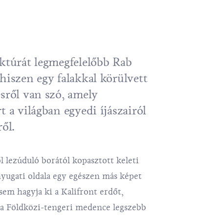
aktúrát legmegfelelőbb Rab
hiszen egy falakkal körülvett
sről van szó, amely
t a világban egyedi íjászairól
ről.
 lezúduló borától kopasztott keleti
nyugati oldala egy egészen más képet
em hagyja ki a Kalifront erdőt,
n a Földközi-tengeri medence legszebb