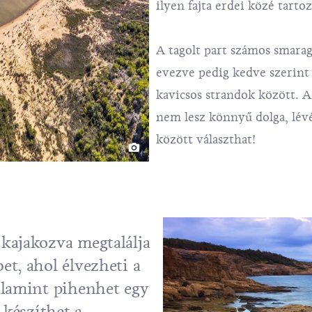
ilyen fajta erdei közé tartoz
A tagolt part számos smaragd
evezve pedig kedve szerint 
kavicsos strandok között. 
nem lesz könnyű dolga, lév
között választhat!
kajakozva megtalálja
t, ahol élvezheti a
alamint pihenhet egy
 készíthet a