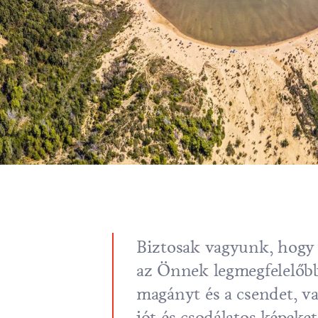
Biztosak vagyunk, hogy 
az Önnek legmegfelelőbbe
magányt és a csendet, v
jót és csodálatos képeket