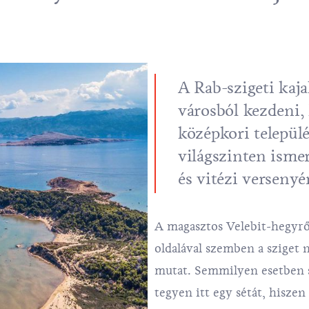
A Rab-szigeti kaj
városból kezdeni, 
középkori települé
világszinten ismer
és vitézi versenyé
A magasztos Velebit-hegyről
oldalával szemben a sziget 
mutat. Semmilyen esetben s
tegyen itt egy sétát, hisze