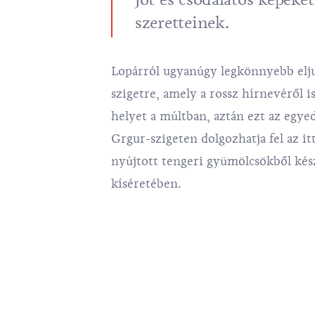
szeretteinek.
Lopárról ugyanúgy legkönnyebb elj
szigetre, amely a rossz hírnevéről 
helyet a múltban, aztán ezt az egye
Grgur-szigeten dolgozhatja fel az itt
nyújtott tengeri gyümölcsökből kés
kíséretében.