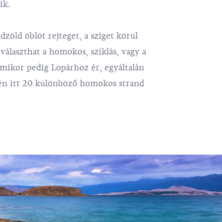
ik.
zöld öblöt rejteget, a sziget körül
választhat a homokos, sziklás, vagy a
Amikor pedig Lopárhoz ér, egyáltalán
én itt 20 különböző homokos strand