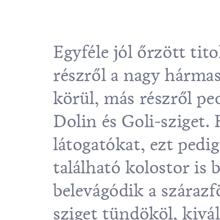
Egyféle jól őrzött ti
részről a nagy hármas
körül, más részről ped
Dolin és Goli-sziget.
látogatókat, ezt pedi
található kolostor is 
belevágódik a szárazf
sziget tündököl, kivá