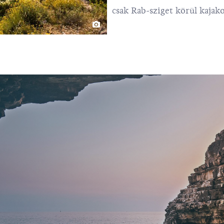
csak Rab-sziget körül kajako