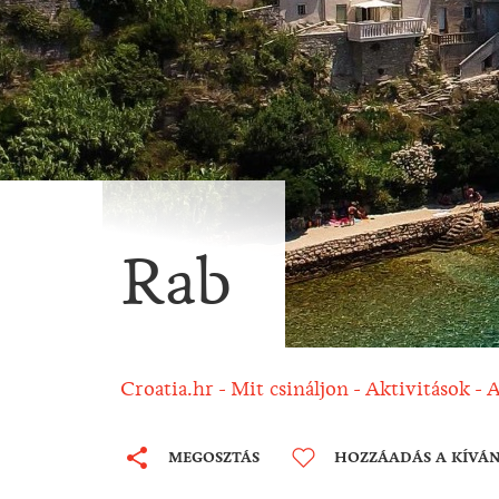
Rab
Croatia.hr
Mit csináljon
Aktivitások
A
MEGOSZTÁS
HOZZÁADÁS A KÍVÁ