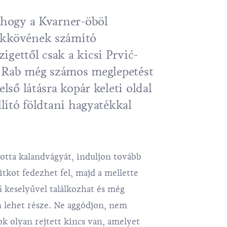
, hogy a Kvarner-öböl
ékkövének számító
gettől csak a kicsi Prvić-
l, Rab még számos meglepetést
első látásra kopár keleti oldal
llító földtani hagyatékkal
tta kalandvágyát, induljon tovább
titkot fedezhet fel, majd a mellette
ű keselyűvel találkozhat és még
 lehet része. Ne aggódjon, nem
k olyan rejtett kincs van, amelyet