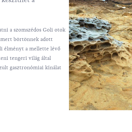
utni a szomszédos Goli otok
ismert börtönnek adott
di élményt a mellette lévő
eni tengeri világ által
zült gasztronómiai kínálat