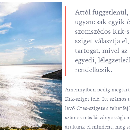
Attól függetlenül
ugyancsak egyik 
szomszédos Krk-szi
sziget választja e
tartogat, mivel az 
egyedi, lélegzetleá
rendelkezik.
Amennyiben pedig megtarto
Krk-sziget felé. Itt számos 
lévő Cres-szigeten fehérfej
számos más látványosságban
árultunk el mindent, még so