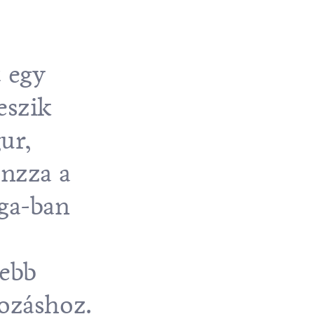
t egy
eszik
ur,
onzza a
aga-ban
sebb
kozáshoz.