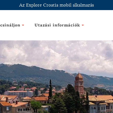
Az Explore Croatia mobil alkalmazás
csináljon
Utazási információk