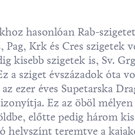
tokhoz hasonlóan Rab-szigete
, Pag, Krk és Cres szigetek v
ig kisebb szigetek is, Sv. Grg
 Ez a sziget évszázadok óta v
g az ezer éves Supetarska Dr
bizonyítja. Ez az öböl mélyen
öldbe, előtte pedig három ki
ló helyszínt teremtve a kaja