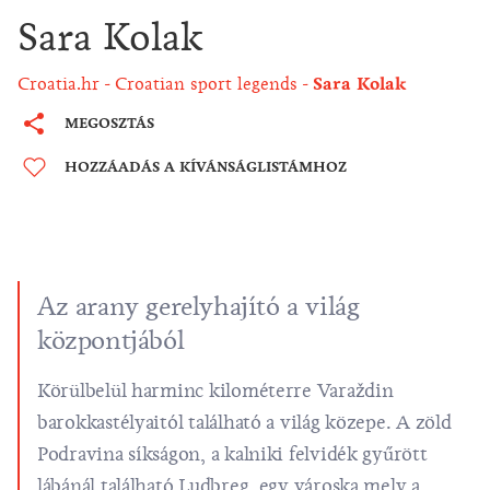
Sara Kolak
Croatia.hr
Croatian sport legends
Sara Kolak
MEGOSZTÁS
HOZZÁADÁS A KÍVÁNSÁGLISTÁMHOZ
Az arany gerelyhajító a világ
központjából
Körülbelül harminc kilométerre Varaždin
barokkastélyaitól található a világ közepe. A zöld
Podravina síkságon, a kalniki felvidék gyűrött
lábánál található Ludbreg, egy városka mely a