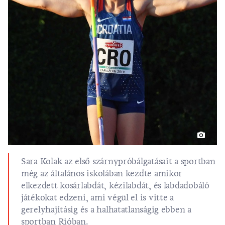
Sara Kolak az első szárnypróbálgatásait a sportban
még az általános iskolában kezdte amikor
elkezdett kosárlabdát, kézilabdát, és labdadobáló
játékokat edzeni, ami végül el is vitte a
gerelyhajításig és a halhatatlanságig ebben a
sportban Rióban.