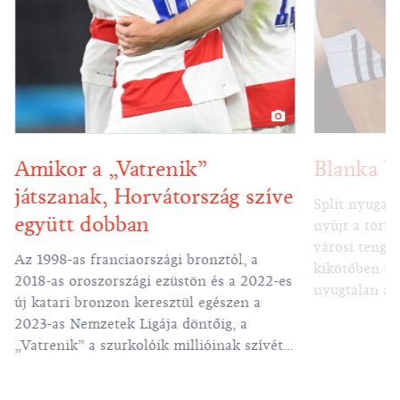
Amikor a „Vatrenik”
Blanka V
játszanak, Horvátország szíve
Split nyugati
együtt dobban
nyújt a törté
városi tenger
Az 1998-as franciaországi bronztól, a
kikötőben ta
2018-as oroszországi ezüstön és a 2022-es
nyugtalan árb
új katari bronzon keresztül egészen a
hogy kihajóz
2023-as Nemzetek Ligája döntőig, a
és kristályti
„Vatrenik” a szurkolóik millióinak szívét
eldugott strand egyik
is elhódították a világ minden táján.
séta magába f
legszebb és l