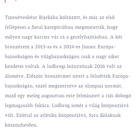
Tizenévesként Rijekába költözött, és már az első
fellépései a fiatal kategóriában megmutatták, hogy
milyen nagy karrier vár rá a gerelyhajításban. A két
bronzérem a 2013-as és a 2014-es Junior Európa-
bajnokságon és világbajnokságon csak a nagy siker
kezdetei voltak. A ludbregi leányzónak 2016 volt az
áloméve. Először bronzérmet nyert a felnőttek Európa-
bajnokságán, ezzel megszerezve az olimpiai normát,
majd egy meleg augusztusi este felmászott a riói dobogó
legmagasabb fokára. Ludbreg ismét a világ központjává
vált. Ezúttal az atlétika központjává, Sara Kolaknak
köszönhetően.