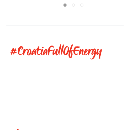
az úgynevezet
#CroatiaFullOfEnergy