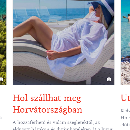
Hol szállhat meg
Ut
Horvátországban
Kedv
k.
Horv
A hozzáférhető és vidám szegletektől, az
előí
eldugott házakon és dizájnhoteleken át a luxus