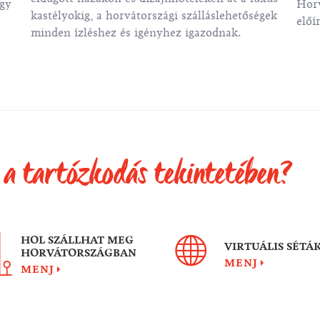
egy
Horv
kastélyokig, a horvátországi szálláslehetőségek
előí
minden ízléshez és igényhez igazodnak.
Horv
több
 a tartózkodás tekintetében?
HOL SZÁLLHAT MEG
VIRTUÁLIS SÉTÁ
HORVÁTORSZÁGBAN
MENJ
MENJ