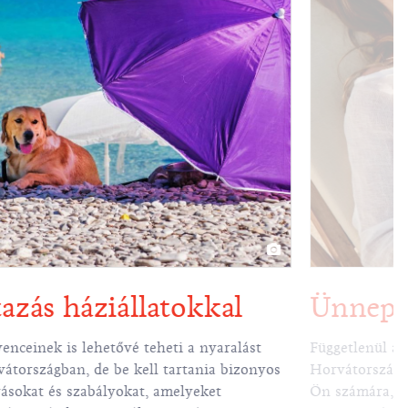
azás háziállatokkal
Ünnep
enceinek is lehetővé teheti a nyaralást
Függetlenül at
átországban, de be kell tartania bizonyos
Horvátországb
rásokat és szabályokat, amelyeket
Ön számára, az