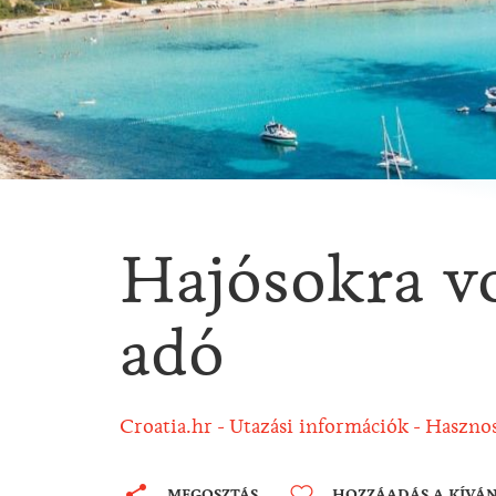
Hajósokra v
adó
Croatia.hr
Utazási információk
Hasznos
MEGOSZTÁS
HOZZÁADÁS A KÍVÁ