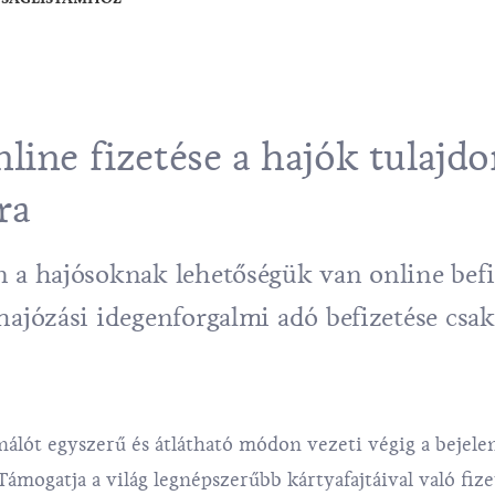
line fizetése a hajók tulajdo
ra
 a hajósoknak lehetőségük van online befi
hajózási idegenforgalmi adó befizetése csak
nálót egyszerű és átlátható módon vezeti végig a bejele
ámogatja a világ legnépszerűbb kártyafajtáival való fize