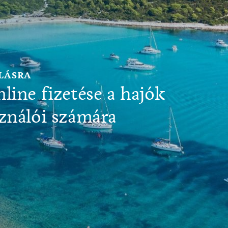
LÁSRA
line fizetése a hajók
sználói számára