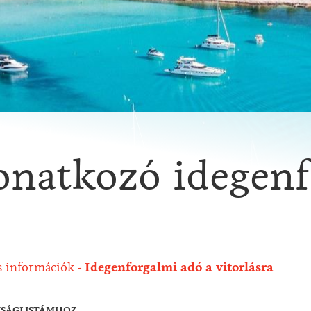
onatkozó idegenf
 információk
Idegenforgalmi adó a vitorlásra
NSÁGLISTÁMHOZ