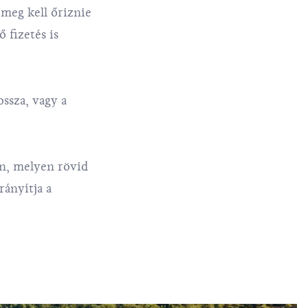
 meg kell őriznie
ő fizetés is
ssza, vagy a
on, melyen rövid
rányítja a