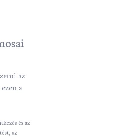
nosai
zetni az
 ezen a
ntkezés és az
tést, az