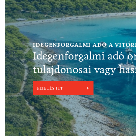
IDEGENFORGALMI ADÓ A VITOR
Idegenforgalmi adó on
tulajdonosai vagy ha
FIZETÉS ITT