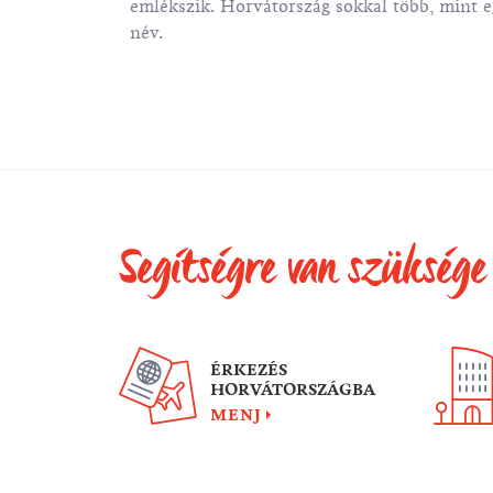
emlékszik. Horvátország sokkal több, mint 
dagságot
név.
alni, de ha
tt ideje, nem
kli egy
a ki az
rszág
ivalóihoz,
Segítségre van szüksége
ÉRKEZÉS
HORVÁTORSZÁGBA
MENJ