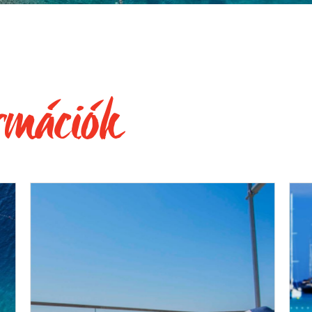
rmációk