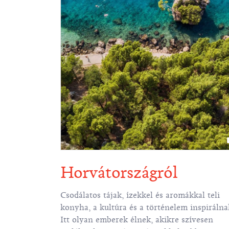
Horvátországról
gek,
Csodálatos tájak, ízekkel és aromákkal teli
 és
konyha, a kultúra és a történelem inspirálna
sak egy, vagy
Itt olyan emberek élnek, akikre szívesen