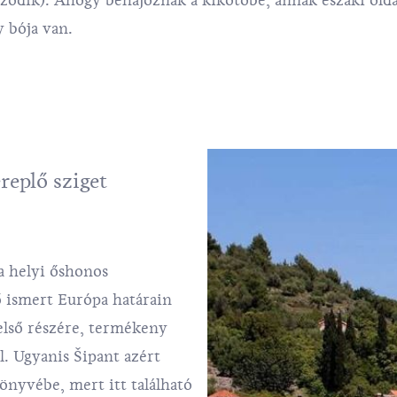
úzódik). Ahogy behajóznak a kikötőbe, annak északi olda
 bója van.
eplő sziget
a helyi őshonos
tő ismert Európa határain
belső részére, termékeny
al. Ugyanis Šipant azért
önyvébe, mert itt található