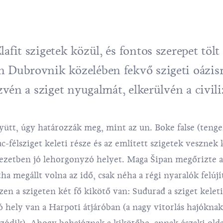
afit szigetek közül, és fontos szerepet tölt
n Dubrovnik közelében fekvő szigeti oázisr
ezvén a sziget nyugalmát, elkerülvén a civil
gyütt, úgy határozzák meg, mint az un. Boke false (tenge
šac-félsziget keleti része és az említett szigetek vesznek
yezetben jó lehorgonyzó helyet. Maga Šipan megőrizte a
ha megállt volna az idő, csak néha a régi nyaralók felújí
en a szigeten két fő kikötő van: Suđurađ a sziget kelet
 hely van a Harpoti átjáróban (a nagy vitorlás hajóknak 