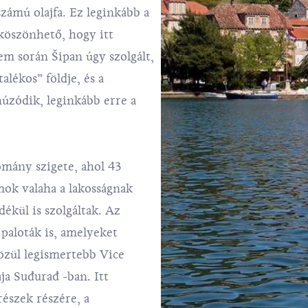
ámú olajfa. Ez leginkább a
öszönhető, hogy itt
em során Šipan úgy szolgált,
lékos” földje, és a
úzódik, leginkább erre a
omány szigete, ahol 43
mok valaha a lakosságnak
ékül is szolgáltak. Az
paloták is, amelyeket
özül legismertebb Vice
ja Suđurađ -ban. Itt
részek részére, a