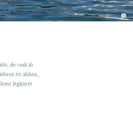
bb, de csak jó
ölteni itt ahhoz,
llemi légkörét