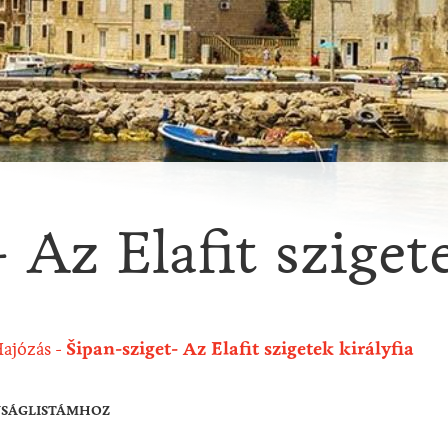
 Az Elafit sziget
ajózás
Šipan-sziget- Az Elafit szigetek királyfia
NSÁGLISTÁMHOZ