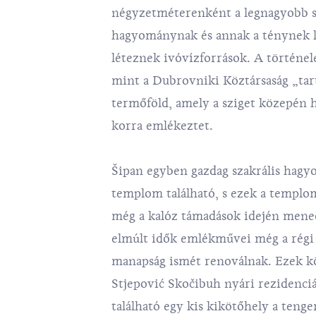
négyzetméterenként a legnagyobb sz
hagyománynak és annak a ténynek k
léteznek ivóvízforrások. A történel
mint a Dubrovniki Köztársaság „tarta
termőföld, amely a sziget közepén h
korra emlékeztet.
Šipan egyben gazdag szakrális hagy
templom található, s ezek a templo
még a kalóz támadások idején mened
elmúlt idők emlékművei még a régi 
manapság ismét renoválnak. Ezek k
Stjepović Skočibuh nyári rezidenciá
található egy kis kikötőhely a tenge