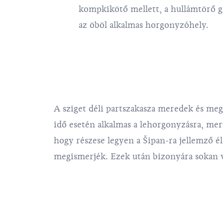
kompkikötő mellett, a hullámtörő g
az öböl alkalmas horgonyzóhely.
A sziget déli partszakasza meredek és megk
idő esetén alkalmas a lehorgonyzásra, mert
hogy részese legyen a Šipan-ra jellemző é
megismerjék. Ezek után bizonyára sokan vi