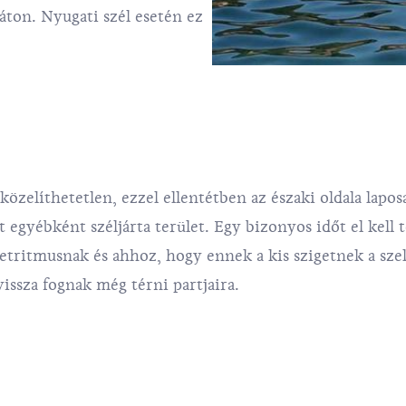
áton. Nyugati szél esetén ez
özelíthetetlen, ezzel ellentétben az északi oldala laposa
 egyébként széljárta terület. Egy bizonyos időt el kell t
letritmusnak és ahhoz, hogy ennek a kis szigetnek a sze
ssza fognak még térni partjaira.