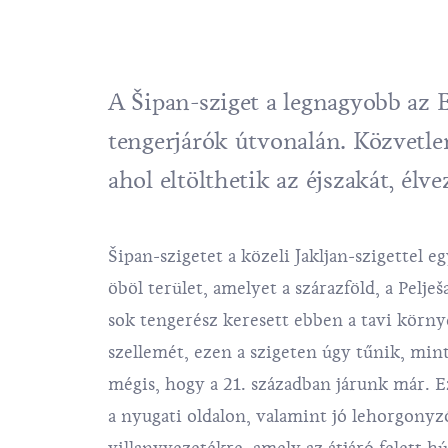
A Šipan-sziget a legnagyobb az El
tengerjárók útvonalán. Közvetle
ahol eltölthetik az éjszakát, élv
Šipan-szigetet a közeli Jakljan-szigettel e
öböl terület, amelyet a szárazföld, a Pelje
sok tengerész keresett ebben a tavi körn
szellemét, ezen a szigeten úgy tűnik, mint
mégis, hogy a 21. században járunk már. Ez
a nyugati oldalon, valamint jó lehorgonyzó