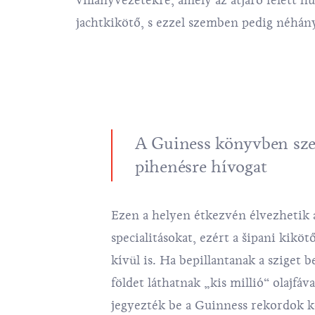
villanyvezetékre, amely az átjáró felett h
jachtkikötő, s ezzel szemben pedig néhány
A Guiness könyvben szer
pihenésre hívogat
Ezen a helyen étkezvén élvezhetik 
specialitásokat, ezért a šipani kikö
kívül is. Ha bepillantanak a sziget 
földet láthatnak „kis millió“ olajfáv
jegyezték be a Guinness rekordok k