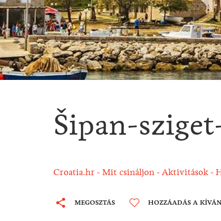
Šipan-sziget-
Croatia.hr
Mit csináljon
Aktivitások
H
MEGOSZTÁS
HOZZÁADÁS A KÍVÁ