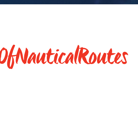
OfNauticalRoutes