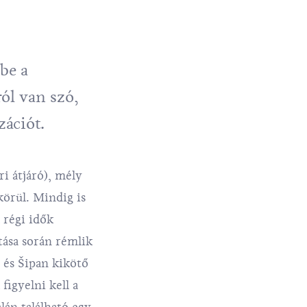
 be a
ól van szó,
izációt.
ri átjáró), mély
 körül. Mindig is
 régi idők
tása során rémlik
i és Šipan kikötő
figyelni kell a