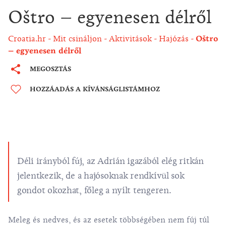
Oštro – egyenesen délről
Croatia.hr
Mit csináljon
Aktivitások
Hajózás
Oštro
– egyenesen délről
MEGOSZTÁS
HOZZÁADÁS A KÍVÁNSÁGLISTÁMHOZ
Déli irányból fúj, az Adrián igazából elég ritkán
jelentkezik, de a hajósoknak rendkívül sok
gondot okozhat, főleg a nyílt tengeren.
Meleg és nedves, és az esetek többségében nem fúj túl