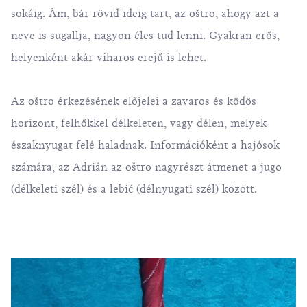
sokáig. Ám, bár rövid ideig tart, az oštro, ahogy azt a
neve is sugallja, nagyon éles tud lenni. Gyakran erős,
helyenként akár viharos erejű is lehet.
Az oštro érkezésének előjelei a zavaros és ködös
horizont, felhőkkel délkeleten, vagy délen, melyek
északnyugat felé haladnak. Információként a hajósok
számára, az Adrián az oštro nagyrészt átmenet a
jugo
(délkeleti szél) és a
lebić
(délnyugati szél) között.