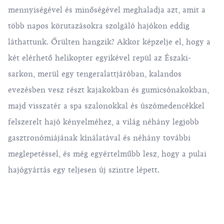
mennyiségével és minőségével meghaladja azt, amit a
több napos körutazásokra szolgáló hajókon eddig
láthattunk. Őrülten hangzik? Akkor képzelje el, hogy a
két elérhető helikopter egyikével repül az Északi-
sarkon, merül egy tengeralattjáróban, kalandos
evezésben vesz részt kajakokban és gumicsónakokban,
majd visszatér a spa szalonokkal és úszómedencékkel
felszerelt hajó kényelméhez, a világ néhány legjobb
gasztronómiájának kínálatával és néhány további
meglepetéssel, és még egyértelműbb lesz, hogy a pulai
hajógyártás egy teljesen új szintre lépett.