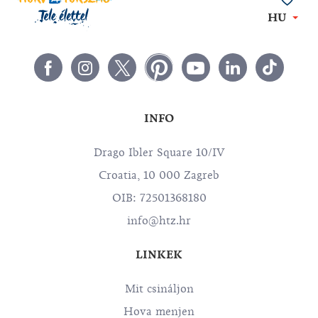
HU
INFO
Drago Ibler Square 10/IV
Croatia, 10 000 Zagreb
OIB: 72501368180
info@htz.hr
LINKEK
Mit csináljon
Hova menjen