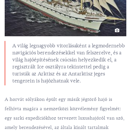
A világ legnagyobb vitorlásaként a legmodernebb
navigációs berendezésekkel van felszerelve, és a
világ hajóépítésének csúcsán helyezkedik el, a
regisztrált Ice osztályra tekintettel pedig a
turisták az Arktisz és az Antarktisz jeges
tengerein is hajózhatnak vele.
A horvát sólyákon épült egy másik jégtörő hajó is
felhívta magára a nemzetközi közvélemény figyelmét:
egy sarki expedíciókhoz tervezett luxushajóról van szó,
amely berendezésével, az általa kínált tartalmak