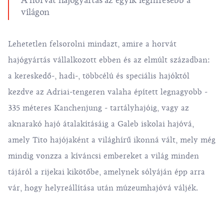
A horvát hajógyártás az egyik leghíresebb a
világon
Lehetetlen felsorolni mindazt, amire a horvát
hajógyártás vállalkozott ebben és az elmúlt században:
a kereskedő-, hadi-, többcélú és speciális hajóktól
kezdve az Adriai-tengeren valaha épített legnagyobb -
335 méteres Kanchenjung - tartályhajóig, vagy az
aknarakó hajó átalakításáig a Galeb iskolai hajóvá,
amely Tito hajójaként a világhírű ikonná vált, mely még
mindig vonzza a kíváncsi embereket a világ minden
tájáról a rijekai kikötőbe, amelynek sólyáján épp arra
vár, hogy helyreállítása után múzeumhajóvá váljék.