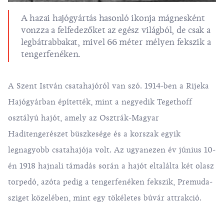
A hazai hajógyártás hasonló ikonja mágnesként
vonzza a felfedezőket az egész világból, de csak a
legbátrabbakat, mivel 66 méter mélyen fekszik a
tengerfenéken.
A Szent István csatahajóról van szó. 1914-ben a Rijeka
Hajógyárban építették, mint a negyedik Tegethoff
osztályú hajót, amely az Osztrák-Magyar
Haditengerészet büszkesége és a korszak egyik
legnagyobb csatahajója volt. Az ugyanezen év június 10-
én 1918 hajnali támadás során a hajót eltalálta két olasz
torpedó, azóta pedig a tengerfenéken fekszik, Premuda-
sziget közelében, mint egy tökéletes búvár attrakció.