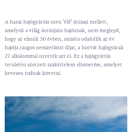
A hazai hajógyártás ezen "élő" óriásai mellett,
amelyek a világ óceánjain hajóznak, nem meglepő,
hogy az elmúlt 50 évben, amióta odaítélik az év
hajója rangos nemzetközi díjat, a horvát hajógyárak
27 alkalommal nyerték azt el. Ez a hajógyártás
területén szerzett szakértelem elismerése, amelyet
kevesen tudnak követni.