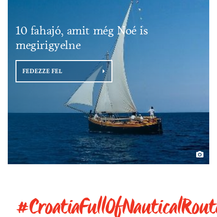
10 fahajó, amit még Noé is
megirigyelne
FEDEZZE FEL
#CroatiaFullOfNauticalRout