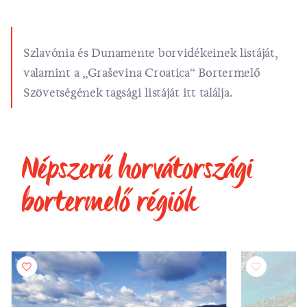
Szlavónia és Dunamente borvidékeinek listáját,
valamint a „Graševina Croatica“ Bortermelő
Szövetségének tagsági listáját
itt
találja.
Népszerű horvátországi
bortermelő régiók