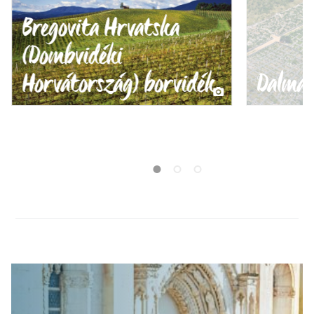
Bregovita Hrvatska
(Dombvidéki
Horvátország) borvidék
Dalmác