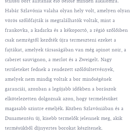
stílusú bort állítanak elő belőle minden alkalomra.
Habár Szlavónia valaha olyan hely volt, amelyen olyan
vörös szőlőfajták is megtalálhatók voltak, mint a
frankovka, a kadarka és a kékoportó, a régió szőlőiben
csak nemrégtől kezdték újra termeszteni ezeket a
fajtákat, amelyek társaságában van még apinot noir, a
caberet sauvignon, a merlot és a Zweigelt. Nagy
területeket fednek a rendezett szőlőültetvények,
amelyek nem mindig voltak a bor minőségének
garanciái, azonban a legújabb időkben a borászok
elkötelezetten dolgoznak azon, hogy termelésüket
magasabb szintre emeljék. Közben Szlavóniában és a
Dunamentén új, kisebb termelők jelennek meg, akik
termésükből díjnyertes borokat készítenek.