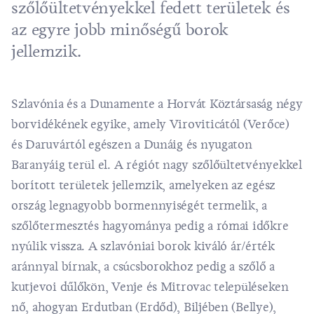
szőlőültetvényekkel fedett területek és
az egyre jobb minőségű borok
jellemzik.
Szlavónia és a Dunamente a Horvát Köztársaság négy
borvidékének egyike, amely Viroviticától (Verőce)
és Daruvártól egészen a Dunáig és nyugaton
Baranyáig terül el. A régiót nagy szőlőültetvényekkel
borított területek jellemzik, amelyeken az egész
ország legnagyobb bormennyiségét termelik, a
szőlőtermesztés hagyománya pedig a római időkre
nyúlik vissza. A szlavóniai borok kiváló ár/érték
aránnyal bírnak, a csúcsborokhoz pedig a szőlő a
kutjevoi dűlőkön, Venje és Mitrovac településeken
nő, ahogyan Erdutban (Erdőd), Biljében (Bellye),