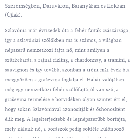
Szerémségben, Daruváron, Baranyában és Ilokban
(Újlak).
Szlavónia már évtizedek óta a fehér fajták császársága,
így a szlavóniai szőlőkben ma is számos, a világban
népszerű nemzetközi fajta nő, mint amilyen a
szürkebarát, a rajnai rizling, a chardonnay, a tramini, a
sauvignon és így tovább, azonban a trónt már évek óta
meggyőzően a graševina foglalja el. Habár valójában
még egy nemzetközi fehér szőlőfajtáról van szó, a
graševina termelése e borvidéken olyan szintet ért el,
hogy sokan Szlavóniával azonosítják és őshonosként
élik meg. A legelterjedtebb és legnépszerűbb borfajta,
mely nálunk nő, a borászok pedig sokféle különböző