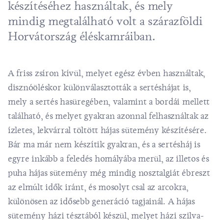
készítéséhez használtak, és mely
mindig megtalálható volt a szárazföldi
Horvátország éléskamráiban.
A friss zsíron kívül, melyet egész évben használtak,
disznóöléskor különválasztották a sertéshájat is,
mely a sertés hasüregében, valamint a bordái mellett
található, és melyet gyakran azonnal felhasználtak az
ízletes, lekvárral töltött hájas sütemény készítésére.
Bár ma már nem készítik gyakran, és a sertésháj is
egyre inkább a feledés homályába merül, az illetos és
puha hájas sütemény még mindig nosztalgiát ébreszt
az elmúlt idők iránt, és mosolyt csal az arcokra,
különösen az idősebb generáció tagjainál. A hájas
sütemény házi tésztából készül, melyet házi szilva-