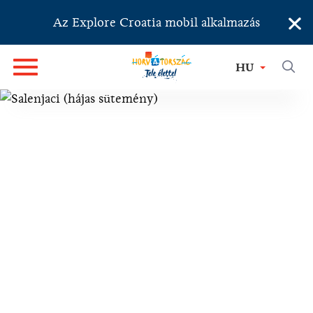
×
Az Explore Croatia mobil alkalmazás
HU