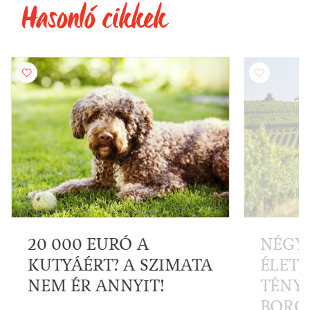
Hasonló cikkek
20 000 EURÓ A
NÉGY
KUTYÁÉRT? A SZIMATA
ÉLET
NEM ÉR ANNYIT!
TÉNY
BORO