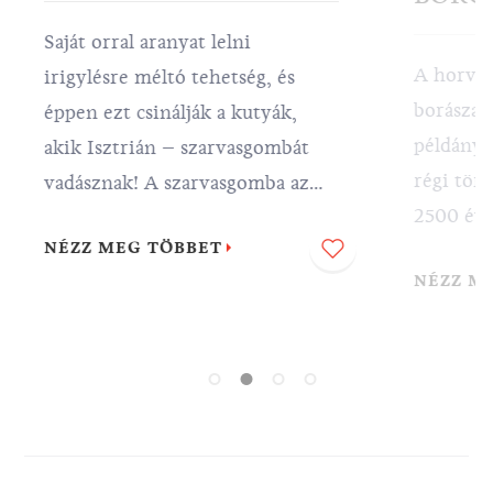
Saját orral aranyat lelni
A horvát
irigylésre méltó tehetség, és
borászat
éppen ezt csinálják a kutyák,
példánya
akik Isztrián – szarvasgombát
régi tör
vadásznak! A szarvasgomba az
2500 évv
egyik legdrágább élemiszer a
NÉZZ MEG TÖBBET
fejlődtek
világon, és hogy élvezhesse a
NÉZZ M
éghajlat é
szarvasgombával készült
jellegze
számtalan isztriai ínyencséget,
máig. Né
az egyik legdrágább kutyafajta
mutatunk
segítsége szükséges –
azonnal 
szarvasgomba kutya néven is
élvezze a
ismert – lagotta romagnola.