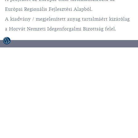
Európai Regionális Fejlesztési Alapból.
A kiadvány / megjelenített anyag tartalmáért kizárólag
a Horvát Nemzeti Idegenforgalmi Bizottság felel.
© 1992-2026 Horvát Idegenforgalmi Közösség.
Minden jog fenntartva.
Felhasználási feltételek
Adatvédelmi irányelvek
Sitemap