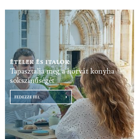
ÉTELEK ÉS ITALOK
Tapasztalja meg a horvát konyha
sokszínűségét
FEDEZZE FEL