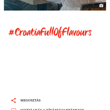
#CroatiaFullOfFlavours
MEGOSZTÁS