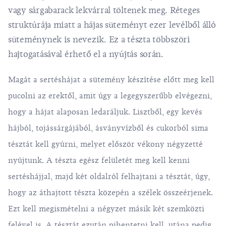
vagy sárgabarack lekvárral töltenek meg. Réteges
struktúrája miatt a hájas süteményt ezer levélből álló
süteménynek is nevezik. Ez a tészta többszöri
hajtogatásával érhető el a nyújtás során.
Magát a sertéshájat a sütemény készítése előtt meg kell
pucolni az erektől, amit úgy a legegyszerűbb elvégezni,
hogy a hájat alaposan ledaráljuk. Lisztből, egy kevés
hájból, tojássárgájából, ásványvízből és cukorból sima
tésztát kell gyúrni, melyet először vékony négyzetté
nyújtunk. A tészta egész felületét meg kell kenni
sertéshájjal, majd két oldalról felhajtani a tésztát, úgy,
hogy az áthajtott tészta közepén a szélek összeérjenek.
Ezt kell megismételni a négyzet másik két szemközti
felével is. A tésztát ezután pihentetni kell, utána pedig