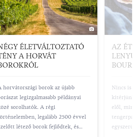
NÉGY ÉLETVÁLTOZTATÓ
AZ ÉTE
TÉNY A HORVÁT
LENYŰ
BOROKRÓL
BOURD
A horvátországi borok az újabb
Nincs is 
borászat legizgalmasabb példányai
kitérjünk
közé sorolhatók. A régi
elől, mint
történelemben, legalább 2500 évvel
tengerpar
ezelőtt létező borok fejlődtek, és
egyszerü 
alkalmazkodtak az éghajlat és a talaj
pihenést s