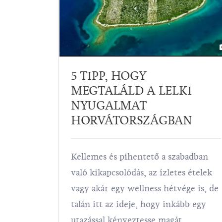
PPNYI
5 TIPP, HOGY
MEGTALÁLD A LELKI
ÖNÖS
NYUGALMAT
HORVÁTORSZÁGBAN
y Zágráb
Kellemes és pihentető a szabadban
úl nagy,
való kikapcsolódás, az ízletes ételek
 mondják,
vagy akár egy wellness hétvége is, de
eli élet.
talán itt az ideje, hogy inkább egy
öbb van!
utazással kényeztesse magát.