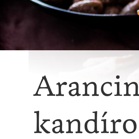
Arancin
kandíro