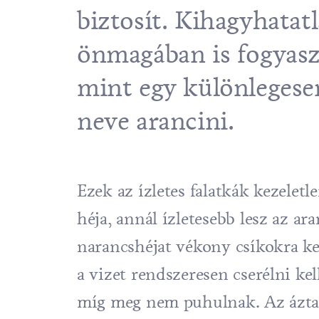
biztosít. Kihagyhatat
önmagában is fogyaszt
mint egy különlegese
neve arancini.
Ezek az ízletes falatkák kezelet
héja, annál ízletesebb lesz az 
narancshéjat vékony csíkokra kel
a vizet rendszeresen cserélni kel
míg meg nem puhulnak. Az áztatá