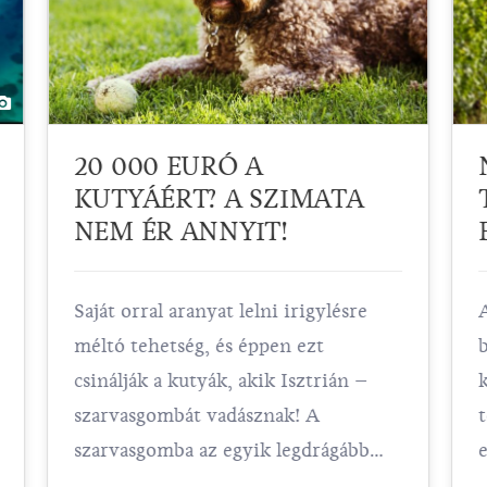
20 000 EURÓ A
KUTYÁÉRT? A SZIMATA
NEM ÉR ANNYIT!
Saját orral aranyat lelni irigylésre
méltó tehetség, és éppen ezt
csinálják a kutyák, akik Isztrián –
szarvasgombát vadásznak! A
szarvasgomba az egyik legdrágább
élemiszer a világon, és hogy