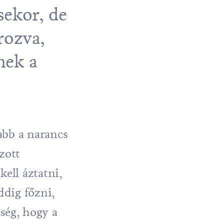
sekor, de
rozva,
nek a
abb a narancs
zott
ell áztatni,
ddig főzni,
ség, hogy a