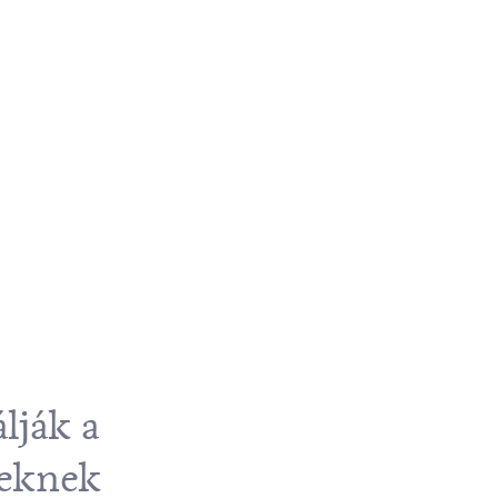
lják a
leknek