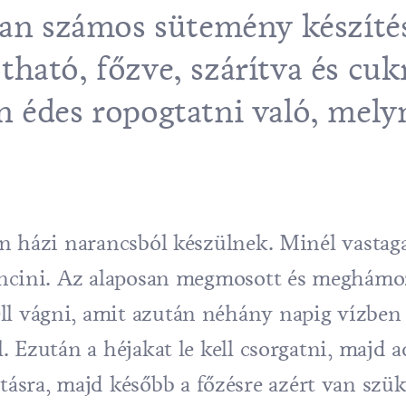
lan számos sütemény készíté
ható, főzve, szárítva és cuk
n édes ropogtatni való, mely
len házi narancsból készülnek. Minél vastag
arancini. Az alaposan megmosott és meghámo
l vágni, amit azután néhány napig vízben k
l. Ezután a héjakat le kell csorgatni, majd a
sra, majd később a főzésre azért van szük