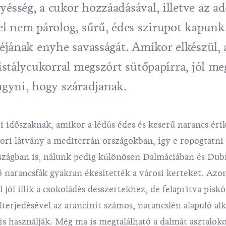
yésség, a cukor hozzáadásával, illetve az ad
 el nem párolog, sűrű, édes szirupot kapunk
 héjának enyhe savasságát. Amikor elkészül,
ristálycukorral megszórt sütőpapírra, jól me
gyni, hogy száradjanak.
i időszaknak, amikor a lédús édes és keserű narancs éri
ori látvány a mediterrán országokban, így e ropogtatni
szágban is, nálunk pedig különösen Dalmáciában és Du
 narancsfák gyakran ékesítették a városi kerteket. Azo
jól illik a csokoládés desszertekhez, de felaprítva pisk
elterjedésével az arancinit számos, narancslén alapuló al
s használják. Még ma is megtalálható a dalmát asztaloko