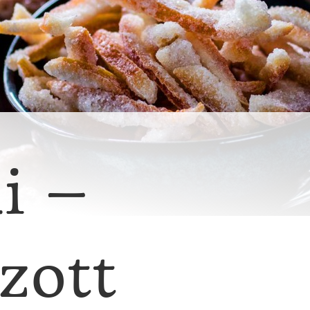
i –
zott