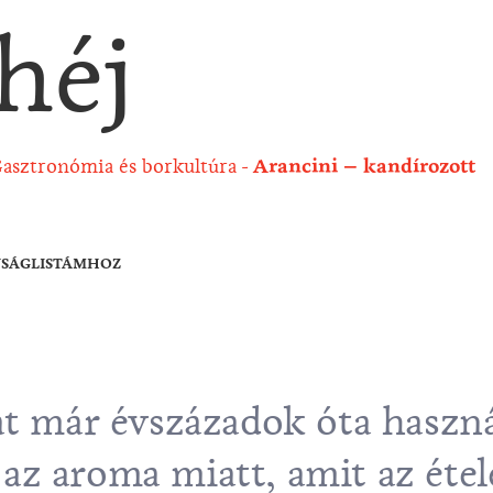
héj
asztronómia és borkultúra
Arancini – kandírozott
NSÁGLISTÁMHOZ
át már évszázadok óta haszná
az aroma miatt, amit az éte