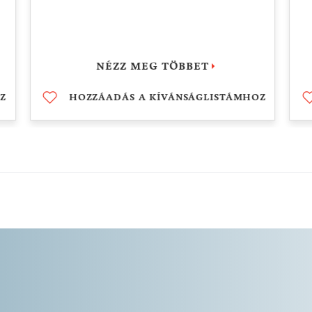
élvezhesse a szarvasgombával készült
számtalan isztriai ínyencséget, az
egyik legdrágább kutyafajta segítsége
NÉZZ MEG TÖBBET
szükséges – szarvasgomba kutya
Z
HOZZÁADÁS A KÍVÁNSÁGLISTÁMHOZ
néven is ismert – lagotta romagnola.