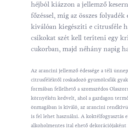
héjból kiázzon a jellemző kesern
főzéssel, míg az összes folyadék
kiválóan kiegészíti e citrusféle
csíkokat szét kell teríteni egy k
cukorban, majd néhány napig ha
Az arancini jellemző édessége a téli ünnep
citrusféléktől roskadozó gyümölcsfák gyak
formában fellelhető a szomszédos Olaszor
környékén kedvelt, ahol a gazdagon termő
önmagában is kiváló, az arancini rendkívül 
is fel lehet használni. A koktélfogyasztás 
alkoholmentes ital ehető dekorációjaként i