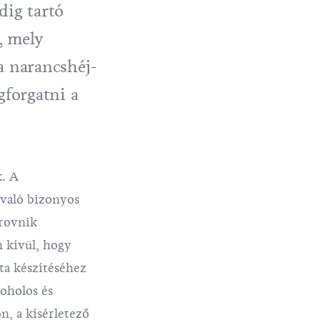
dig tartó
, mely
 a narancshéj-
gforgatni a
k. A
 való bizonyos
brovnik
n kívül, hogy
óta készítéséhez
koholos és
n, a kísérletező