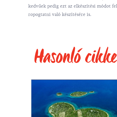
kedvűek pedig ezt az elkészítési módot fel
ropogtatni való készítésére is.
Hasonló cikk