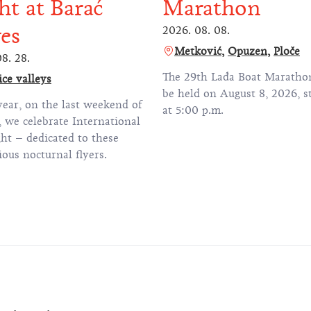
ht at Barać
Marathon
es
2026. 08. 08.
Metković
Opuzen
Ploče
8. 28.
The 29th Lađa Boat Marathon
ice valleys
be held on August 8, 2026, s
year, on the last weekend of
at 5:00 p.m.
 we celebrate International
ht – dedicated to these
ous nocturnal flyers.