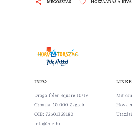
MEGOSZTÁS
HOZZÁADÁS A KÍV
INFO
LINK
Drago Ibler Square 10/IV
Mit csi
Croatia, 10 000 Zagreb
Hova 
OIB: 72501368180
Utazás
info@htz.hr