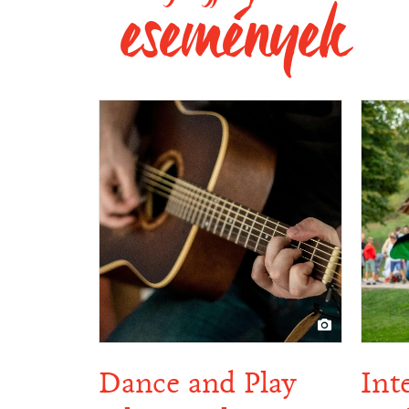
események
Dance and Play
Int