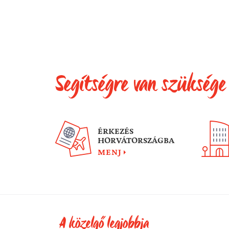
Segítségre van szüksége
ÉRKEZÉS
HORVÁTORSZÁGBA
MENJ
A közelgő legjobbja