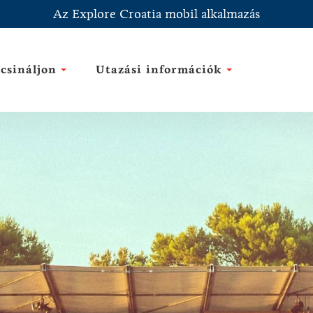
Az Explore Croatia mobil alkalmazás
csináljon
Utazási információk