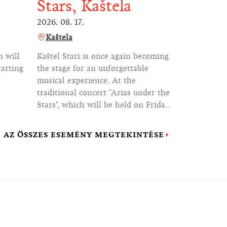
Stars, Kaštela
2026. 08. 17.
Kaštela
 will
Kaštel Stari is once again becoming
tarting
the stage for an unforgettable
musical experience. At the
traditional concert "Arias under the
Stars", which will be held on Friday,
August 22nd, starting at 8:30 PM at
Brce in Kaštel Stari, we will enjoy
AZ ÖSSZES ESEMÉNY MEGTEKINTÉSE
performances of the most beautiful
opera arias.