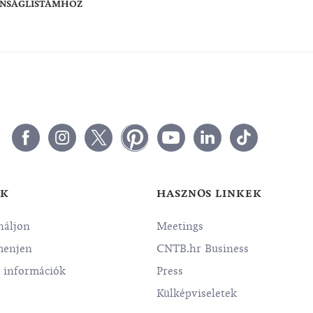
ÁNSÁGLISTÁMHOZ
EK
HASZNOS LINKEK
náljon
Meetings
menjen
CNTB.hr Business
i információk
Press
Külképviseletek