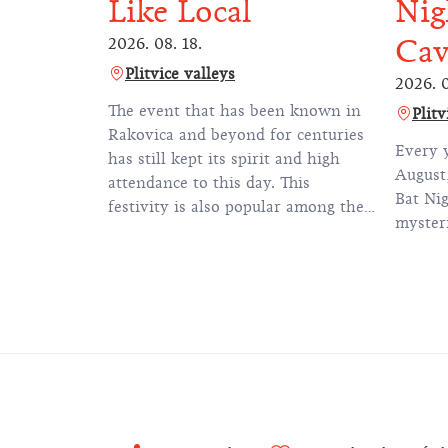
Like Local
Nig
Cav
2026. 08. 18.
Plitvice valleys
2026. 0
The event that has been known in
Plitv
Rakovica and beyond for centuries
Every 
has still kept its spirit and high
August,
attendance to this day. This
Bat Nig
festivity is also popular among the
mysteri
foreign visitors, as it takes place
during the height of the summer
season.