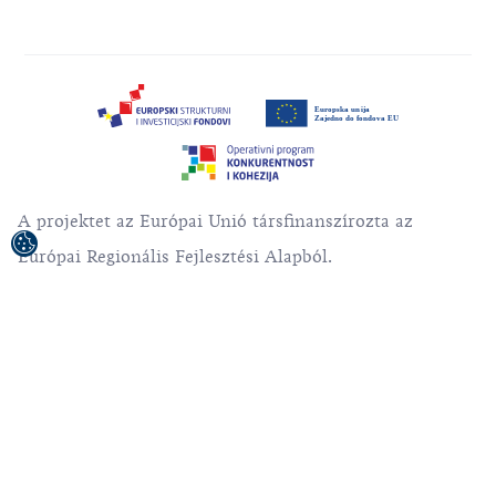
A projektet az Európai Unió társfinanszírozta az
Európai Regionális Fejlesztési Alapból.
A kiadvány / megjelenített anyag tartalmáért kizárólag
a Horvát Nemzeti Idegenforgalmi Bizottság felel.
© 1992-2026 Horvát Idegenforgalmi Közösség.
Minden jog fenntartva.
Felhasználási feltételek