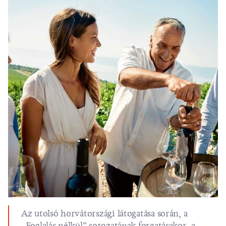
Az utolsó horvátországi látogatása során, a
„Foglalás nélkül” sorozatának forgatásakor, a