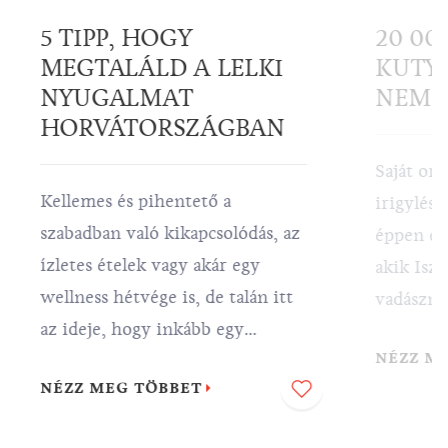
5 TIPP, HOGY
20 00
MEGTALÁLD A LELKI
KUTYÁ
NYUGALMAT
NEM É
HORVÁTORSZÁGBAN
Saját orr
Kellemes és pihentető a
irigylésr
szabadban való kikapcsolódás, az
éppen ezt
ízletes ételek vagy akár egy
akik Isz
wellness hétvége is, de talán itt
vadászna
az ideje, hogy inkább egy
egyik le
NÉZZ M
utazással kényeztesse magát.
világon, 
NÉZZ MEG TÖBBET
Jöjjön el és találja meg a valódi
szarvasg
nyugalmat Horvátországban –
számtalan