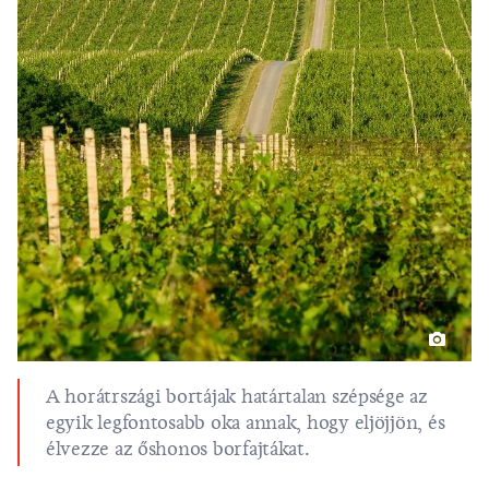
A horátrszági bortájak határtalan szépsége az
egyik legfontosabb oka annak, hogy eljöjjön, és
élvezze az őshonos borfajtákat.