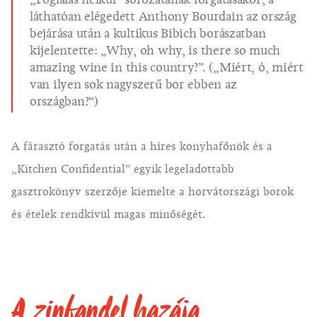
láthatóan elégedett Anthony Bourdain az ország
bejárása után a kultikus Bibich borászatban
kijelentette: „Why, oh why, is there so much
amazing wine in this country?”. („Miért, ó, miért
van ilyen sok nagyszerű bor ebben az
országban?“)
A fárasztó forgatás után a híres konyhafőnök és a
„Kitchen Confidential” egyik legeladottabb
gasztrokönyv szerzője kiemelte a horvátországi borok
és ételek rendkívül magas minőségét.
A zinfandel hazája