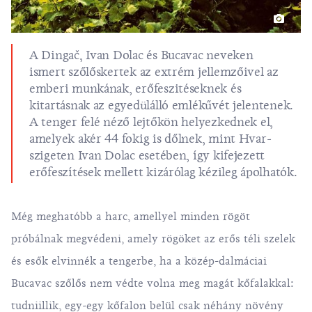
A Dingač, Ivan Dolac és Bucavac neveken
ismert szőlőskertek az extrém jellemzőivel az
emberi munkának, erőfeszitéseknek és
kitartásnak az egyedülálló emlékűvét jelentenek.
A tenger felé néző lejtőkön helyezkednek el,
amelyek akér 44 fokig is dőlnek, mint
Hvar-
szigeten
Ivan Dolac esetében, így kifejezett
erőfeszítések mellett kizárólag kézileg ápolhatók.
Még meghatóbb a harc, amellyel minden rögöt
próbálnak megvédeni, amely rögöket az erős téli szelek
és esők elvinnék a tengerbe, ha a közép-dalmáciai
Bucavac szőlős nem védte volna meg magát kőfalakkal:
tudniillik, egy-egy kőfalon belül csak néhány növény