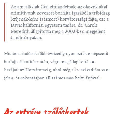
Az amerikaiak által zinfandelnak, az olaszok által
primitivonk nevezett borfajta igazából a tribidrag
(crljenak-ként is ismert) horvátországi fajta, ezt a
Davis kaliforniai egyetem tanára, dr. Carole
Meredith állapította meg a 2002-ben megjelent
tanulmányában.
Miután a tudósok több évtizedig nyomoztak e népszerű
borfajta identitása után, végre megállapították a
hazáját: az Horvátország, ahol még a 15. század óta van
jelen, és rokonságban áll számos más helyi fajtával.
Az extrém szőlőskertek