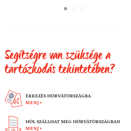
dőljön hátra , pihenjen és csak
az egyik 
élvezze a látogatást.
segítség
szarvasg
ismert –
Segítségre van szüksége a
tartózkodás tekintetében?
ÉRKEZÉS HORVÁTORSZÁGBA
MENJ
HOL SZÁLLHAT MEG HORVÁTORSZÁGBAN
MENJ