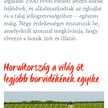
legalább 2500 évvel ezelőtt létező borok
fejlődtek, és alkalmazkodtak az éghajlat
és a talaj jellegzetességeihez – egészen
máig. Négy érdekességet mutatunk be,
amelyektől azonnal megkívánja, hogy
élvezze a borok ízét és illatát.
Horvátország a világ öt
legjobb borvidékének egyike