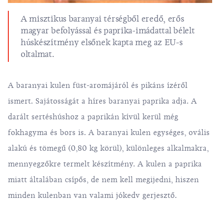
A misztikus baranyai térségből eredő, erős
magyar befolyással és paprika-imádattal bélelt
húskészítmény elsőnek kapta meg az EU-s
oltalmat.
A baranyai kulen füst-aromájáról és pikáns ízéről
ismert. Sajátosságát a híres baranyai paprika adja. A
darált sertéshúshoz a paprikán kívül kerül még
fokhagyma és bors is. A baranyai kulen egységes, ovális
alakú és tömegű (0,80 kg körül), különleges alkalmakra,
mennyegzőkre termelt készítmény. A kulen a paprika
miatt általában csípős, de nem kell megijedni, hiszen
minden kulenban van valami jókedv gerjesztő.