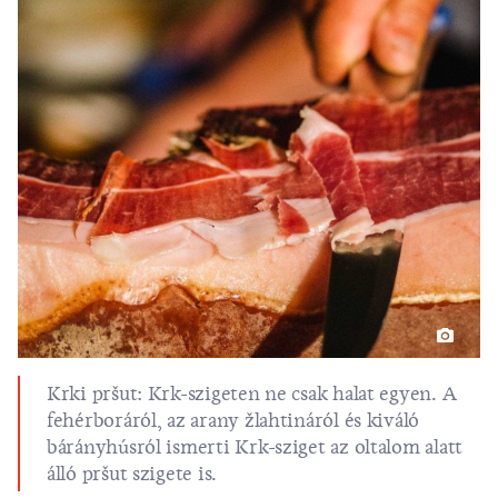
Krki pršut: Krk-szigeten ne csak halat egyen. A
fehérboráról, az arany žlahtináról és kiváló
bárányhúsról ismerti Krk-sziget az oltalom alatt
álló pršut szigete is.