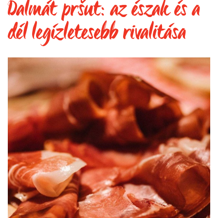
Dalmát pršut: az észak és a
dél legízletesebb rivalitása