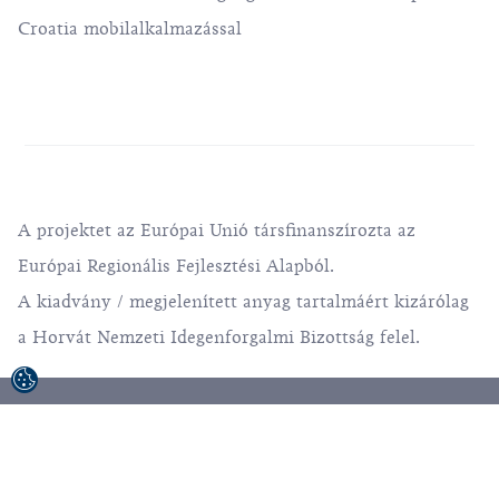
Croatia mobilalkalmazással
A projektet az Európai Unió társfinanszírozta az
Európai Regionális Fejlesztési Alapból.
A kiadvány / megjelenített anyag tartalmáért kizárólag
a Horvát Nemzeti Idegenforgalmi Bizottság felel.
© 1992-2026 Horvát Idegenforgalmi Közösség.
Minden jog fenntartva.