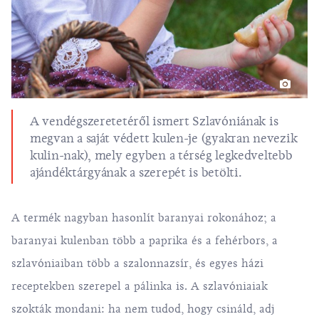
A vendégszeretetéről ismert Szlavóniának is
megvan a saját védett kulen-je (gyakran nevezik
kulin-nak), mely egyben a térség legkedveltebb
ajándéktárgyának a szerepét is betölti.
A termék nagyban hasonlít baranyai rokonához; a
baranyai kulenban több a paprika és a fehérbors, a
szlavóniaiban több a szalonnazsír, és egyes házi
receptekben szerepel a pálinka is. A szlavóniaiak
szokták mondani: ha nem tudod, hogy csináld, adj