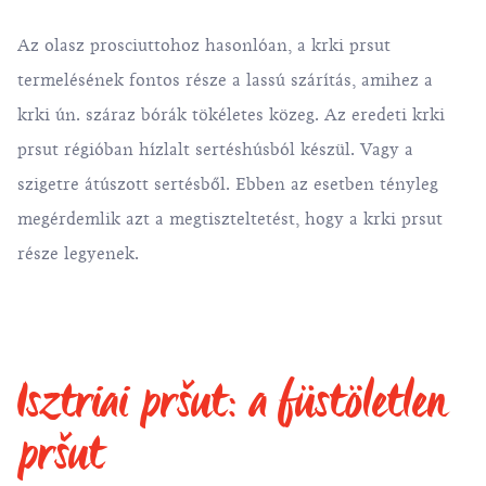
Az olasz prosciuttohoz hasonlóan, a krki prsut
termelésének fontos része a lassú szárítás, amihez a
krki ún. száraz bórák tökéletes közeg. Az eredeti krki
prsut régióban hízlalt sertéshúsból készül. Vagy a
szigetre átúszott sertésből. Ebben az esetben tényleg
megérdemlik azt a megtiszteltetést, hogy a krki prsut
része legyenek.
Isztriai pršut: a füstöletlen
pršut