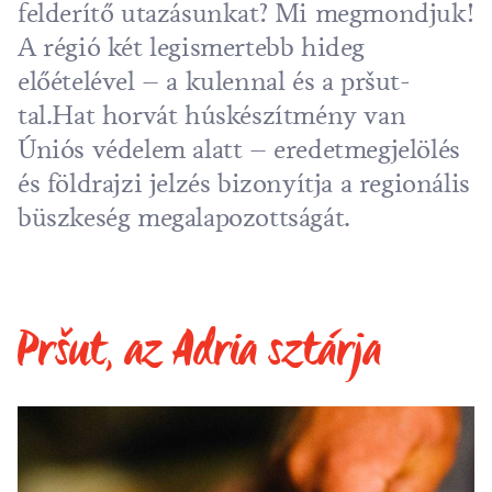
felderítő utazásunkat? Mi megmondjuk!
A régió két legismertebb hideg
előételével – a kulennal és a pršut-
tal.Hat horvát húskészítmény van
Úniós védelem alatt – eredetmegjelölés
és földrajzi jelzés bizonyítja a regionális
büszkeség megalapozottságát.
Pršut, az Adria sztárja