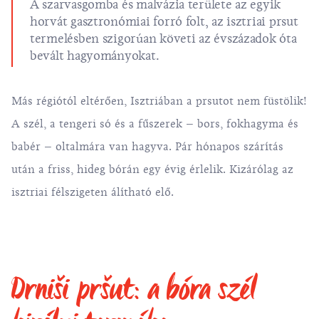
A szarvasgomba és malvázia területe az egyik
horvát gasztronómiai forró folt, az isztriai prsut
termelésben szigorúan követi az évszázadok óta
bevált hagyományokat.
Más régiótól eltérően, Isztriában a prsutot nem füstölik!
A szél, a tengeri só és a fűszerek – bors, fokhagyma és
babér – oltalmára van hagyva. Pár hónapos szárítás
után a friss, hideg bórán egy évig érlelik. Kizárólag az
isztriai félszigeten álítható elő.
Drniši pršut: a bóra szél