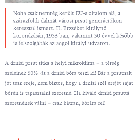
Noha csak nemrég került EU-s oltalom alá, a
szárazföldi dalmát városi prsut generációkon
keresztül ismert. II. Erzsébet királynő
koronázásán, 1953-ban, valamint 50 évvel később
is felszolgálták az angol királyi udvaron.
A drnisi prsut titka a helyi mikroklíma – a térség
szeleinek 50% -át a drnisi bóra teszi ki! Bár a prsutnak
jót tesz ereje, nem biztos, hogy a drnisi szél erejét saját
bőrén is tapasztalni szeretné. Ha kiváló drnisi prsuttá
szeretnének válni – csak bátran, bórára fel!