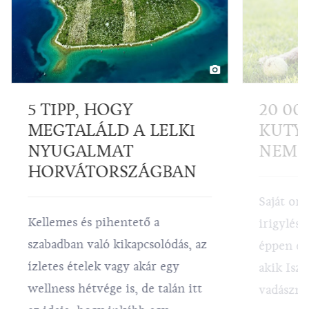
5 TIPP, HOGY
20 00
MEGTALÁLD A LELKI
KUTYÁ
NYUGALMAT
NEM É
HORVÁTORSZÁGBAN
Saját orr
Kellemes és pihentető a
irigylésr
szabadban való kikapcsolódás, az
éppen ezt
ízletes ételek vagy akár egy
akik Isz
wellness hétvége is, de talán itt
vadászna