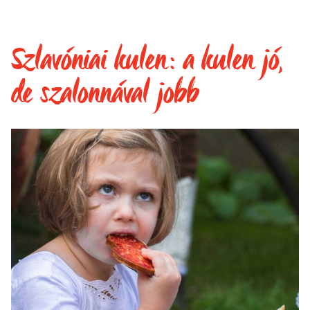
Szlavóniai kulen: a kulen jó,
de szalonnával jobb