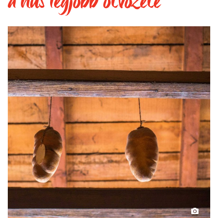
a hús legjobb ötvözete