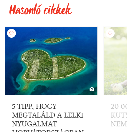
Hasonló cikkek
5 TIPP, HOGY
20 00
MEGTALÁLD A LELKI
KUTYÁ
NYUGALMAT
NEM É