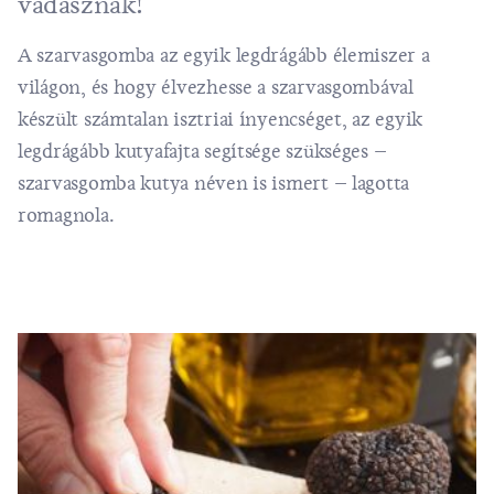
vadásznak!
A szarvasgomba az egyik legdrágább élemiszer a
világon, és hogy élvezhesse a szarvasgombával
készült számtalan isztriai ínyencséget, az egyik
legdrágább kutyafajta segítsége szükséges –
szarvasgomba kutya néven is ismert – lagotta
romagnola.