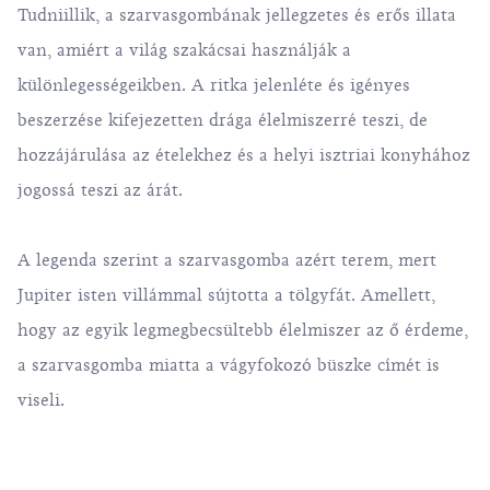
Tudniillik, a szarvasgombának jellegzetes és erős illata
van, amiért a világ szakácsai használják a
különlegességeikben. A ritka jelenléte és igényes
beszerzése kifejezetten drága élelmiszerré teszi, de
hozzájárulása az ételekhez és a helyi isztriai konyhához
jogossá teszi az árát.
A legenda szerint a szarvasgomba azért terem, mert
Jupiter isten villámmal sújtotta a tölgyfát. Amellett,
hogy az egyik legmegbecsültebb élelmiszer az ő érdeme,
a szarvasgomba miatta a vágyfokozó büszke címét is
viseli.