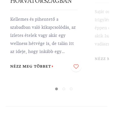
HORVÁTORSZÁGBAN
Saját orr
Kellemes és pihentető a
irigylésr
szabadban való kikapcsolódás, az
éppen ezt
ízletes ételek vagy akár egy
akik Isz
wellness hétvége is, de talán itt
vadászna
az ideje, hogy inkább egy
egyik le
NÉZZ M
utazással kényeztesse magát.
világon, 
NÉZZ MEG TÖBBET
Jöjjön el és találja meg a valódi
szarvasg
nyugalmat Horvátországban –
számtalan
dőljön hátra , pihenjen és csak
az egyik 
élvezze a látogatást.
segítség
szarvasg
ismert –