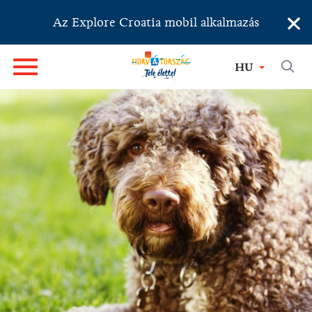
×
Az Explore Croatia mobil alkalmazás
HU