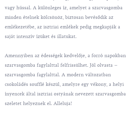
vagy hússal. A különleges íz, amelyet a szarvasgomba
minden ételnek kölcsönöz, biztosan bevésődik az
emlékezetébe, az isztriai emlékek pedig megkapják a
saját intenzív ízüket és illatukat.
Amennyiben az édességek kedvelője, a forró napokban
szarvasgomba fagylalttal felfrissülhet. Jól olvasta –
szarvasgomba fagylalttal. A modern változatban
csokoládés soufflé készül, amelyre egy vékony, a helyi
ínyencek által isztriai ostyának nevezett szarvasgomba
szeletet helyeznek el. Alleluja!