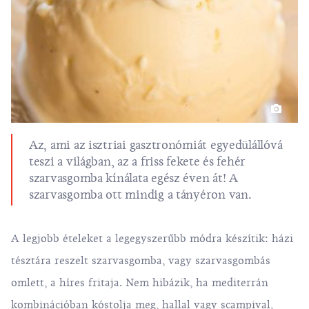
Az, ami az
isztriai gasztronómiát
egyedülállóvá
teszi a világban, az a friss fekete és fehér
szarvasgomba kínálata egész éven át! A
szarvasgomba ott mindig a tányéron van.
A legjobb ételeket a legegyszerűbb módra készítik: házi
tésztára reszelt szarvasgomba, vagy szarvasgombás
omlett, a híres fritaja. Nem hibázik, ha mediterrán
kombinációban kóstolja meg, hallal vagy scampival,