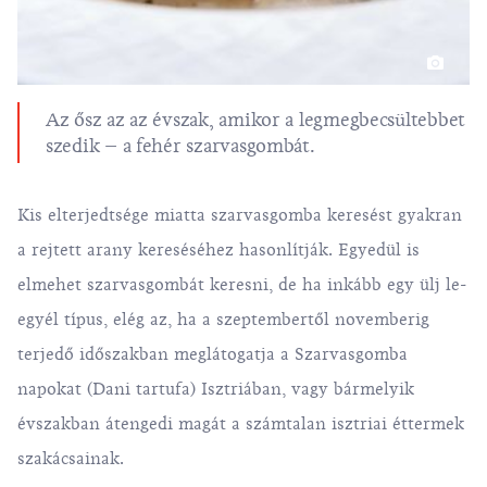
Az ősz az az évszak, amikor a legmegbecsültebbet
szedik – a fehér szarvasgombát.
Kis elterjedtsége miatta szarvasgomba keresést gyakran
a rejtett arany kereséséhez hasonlítják. Egyedül is
elmehet szarvasgombát keresni, de ha inkább egy ülj le-
egyél típus, elég az, ha a szeptembertől novemberig
terjedő időszakban meglátogatja a Szarvasgomba
napokat (Dani tartufa) Isztriában, vagy bármelyik
évszakban átengedi magát a számtalan isztriai éttermek
szakácsainak.