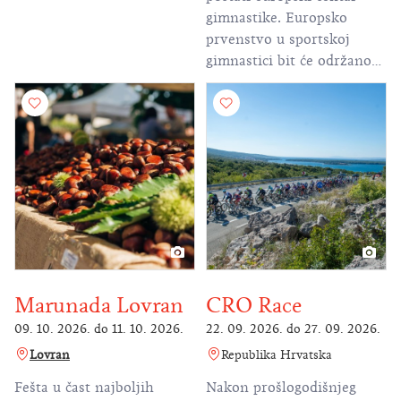
gimnastike. Europsko
prvenstvo u sportskoj
gimnastici bit će održano
od 13. do 23. kolovoza u
Areni Zagreb, i to prvi put
u povijesti u Hrvatskoj.
Najveće je to gimnastičko
natjecanje u Zagrebu i
Hrvatskoj u posljednja
četiri desetljeća, konkretno
od Univerzijade 1987.
Marunada Lovran
CRO Race
09. 10. 2026.
do
11. 10. 2026.
22. 09. 2026.
do
27. 09. 2026.
Lovran
Republika Hrvatska
Fešta u čast najboljih
Nakon prošlogodišnjeg