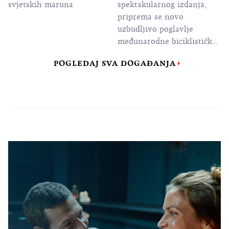
svjetskih maruna
spektakularnog izdanja,
priprema se novo
uzbudljivo poglavlje
međunarodne biciklističke
utrke CRO Race, spremno
POGLEDAJ SVA DOGAĐANJA
da još jednom pošalje
najljepšu sportsku
razglednicu Hrvatske u
svijet.