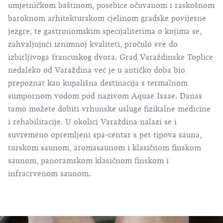
umjetničkom baštinom, posebice očuvanom i raskošnom
baroknom arhitekturskom cjelinom gradske povijesne
jezgre, te gastronomskim specijalitetima o kojima se,
zahvaljujući iznimnoj kvaliteti, pročulo sve do
izbirljivoga francuskog dvora. Grad Varaždinske Toplice
nedaleko od Varaždina već je u antičko doba bio
prepoznat kao kupališna destinacija s termalnom
sumpornom vodom pod nazivom Aquae Isaae. Danas
tamo možete dobiti vrhunske usluge fizikalne medicine
i rehabilitacije. U okolici Varaždina nalazi se i
suvremeno opremljeni spa-centar s pet tipova sauna,
turskom saunom, aromasaunom i klasičnom finskom
saunom, panoramskom klasičnom finskom i
infracrvenom saunom.