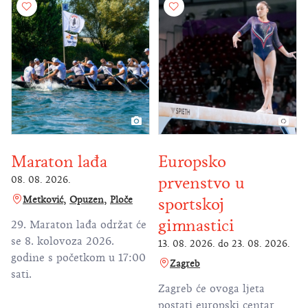
Maraton lađa
Europsko
prvenstvo u
08. 08. 2026.
Metković
Opuzen
Ploče
sportskoj
gimnastici
29. Maraton lađa održat će
se 8. kolovoza 2026.
13. 08. 2026.
do
23. 08. 2026.
godine s početkom u 17:00
Zagreb
sati.
Zagreb će ovoga ljeta
postati europski centar